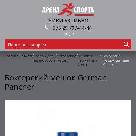
ЖИВИ АКТИВНО
+375 29 797-44-44
Еще
/
/
/
/
/
Главная
Каталог
Товары для
Боксерские
Манекен
Боксерский
единоборств
мешки
Герман для
мешок German
бокса
Pancher
Боксерский мешок German
Pancher