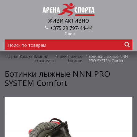
ЖИВИ АКТИВНО
+375 29 797-44-44
Еще
/
/
/
/
/
Главная
Каталог
Зимний
Лыжи
Лыжные
Ботинки лыжные NNN
ассортимент
ботинки
PRO SYSTEM Comfort
Ботинки лыжные NNN PRO
SYSTEM Comfort