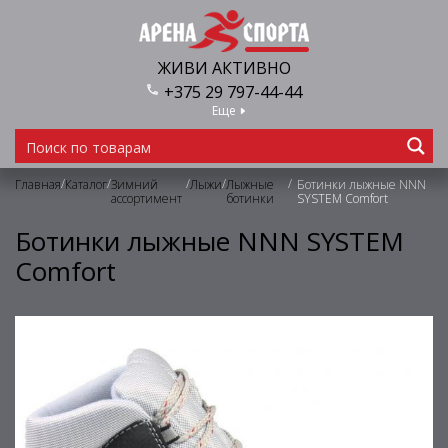
ЖИВИ АКТИВНО
+375 29 797-44-44
Еще
/
/
/
/
/
Главная
Каталог
Зимний
Лыжи
Лыжные
Ботинки лыжные NNN
ассортимент
ботинки
SYSTEM Comfort
Ботинки лыжные NNN SYSTEM
Comfort