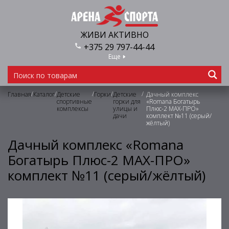
ЖИВИ АКТИВНО
+375 29 797-44-44
Еще
/
/
/
/
/
Главная
Каталог
Детские
Горки
Детские
Дачный комплекс
спортивные
горки для
«Romana Богатырь
комплексы
улицы и
Плюс-2 МАХ-ПРО»
дачи
комплект №11 (серый/
жёлтый)
Дачный комплекс «Romana
Богатырь Плюс-2 МАХ-ПРО»
комплект №11 (серый/жёлтый)