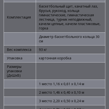
баскетбольный щит, канатный лаз,
брусья, рукоход, кольца
гимнастические, гимнастическая
Комплектация
лестница, турник неподвижный,
качели цепные, качели пластиковые,
горка
Диаметр баскетбольного кольца 30
см
Вес комплекса
93 кг
Упаковка
картонная коробка
Размеры
упаковки
(ДхШхВ)
1 место 1,16 х 0,61 х 0,14 м
2 место 1,46 х 0,40 х 0,10 м
3 место 2,20 х 0,50 х 0,24 м