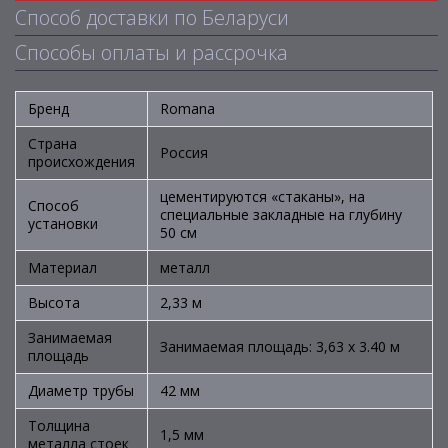
Способ доставки по Беларуси
Способы оплаты и рассрочка
Бренд
Romana
Страна
Россия
происхождения
цементируются «стаканы», на
Способ
специальные закладные на глубину
установки
50 см
Материал
металл
Высота
2,33 м
Занимаемая
Занимаемая площадь: 3,63 х 3.40 м
площадь
Диаметр трубы
42 мм
Толщина
1,5 мм
металла стоек