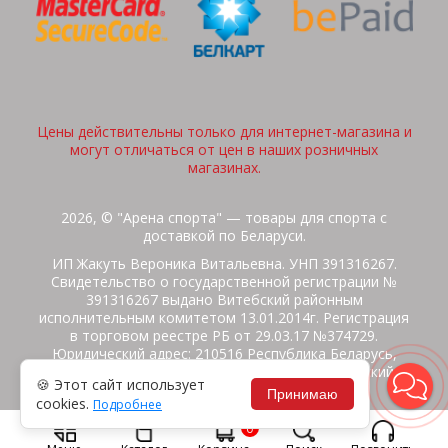
Цены действительны только для интернет-магазина и
могут отличаться от цен в наших розничных
магазинах.
2026, © "Арена спорта" — товары для спорта с
доставкой по Беларуси.
ИП Жакуть Вероника Витальевна. УНП 391316267.
Свидетельство о государственной регистрации №
391316267 выдано Витебский районным
исполнительным комитетом 13.01.2014г. Регистрация
в торговом реестре РБ от 29.03.17 №374729.
Юридический адрес: 210516 Республика Беларусь,
Витебская область, Витебский район, Бабиничский с/
🍪 Этот сайт использует
с, аг.Ольгово, ул.Школьная
Принимаю
cookies.
Подробнее
Политика защиты данных
Потребителям на заметку
0
Гарантия/Экспертиза
Обмен/Возврат