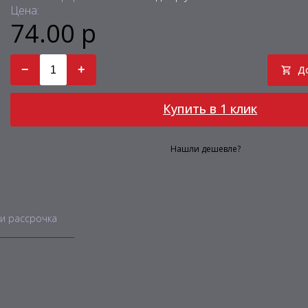
Цена:
74.00 р
−
+
Д
Купить в 1 клик
Нашли дешевле?
и рассрочка