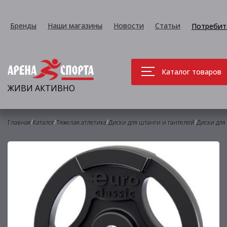
Бренды
Наши магазины
Новости
Статьи
Потребит
Каталог товаров
ЖИВИ АКТИВНО
/
/
/
/
Главная
Каталог
Тяжелая атлетика
Диски для штанги и гантелей
Диски для