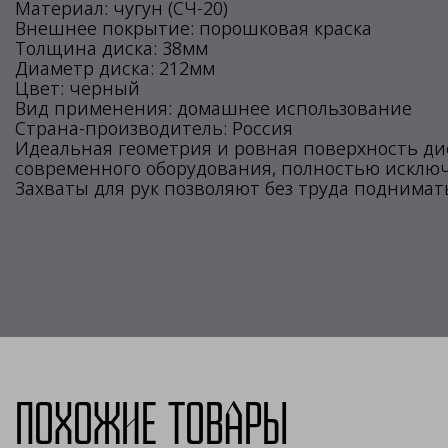
Материал: чугун (СЧ-20)
Внешнее покрытие: порошковая краска
Толщина диска: 38мм
Диаметр диска: 212мм
Цвет: черный
Вид применения: домашнее использование
Страна-производитель: Россия
Идеальная геометрия и ровная поверхность ди
современного оборудования, полностью исклю
Захваты для рук позволяют без труда поднимать
Похожие товары