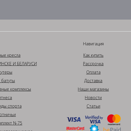
Навигация
ные кресла
Как купить
НСКЕ И БЕЛАРУСИ
Рассрочка
кутеры
Оплата
 батуты
Доставка
вные комплексы
Наши магазины
итнеса
Новости
иды спорта
Статьи
отничьи
плект N-75