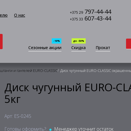
797-44-44
+375 29
елю
О нас
607-43-44
+375 33
-10%
до -50%
Сезонные акции
Скидка
Прокат
/
 штанги и гантелей EURO-CLASSIC
Диск чугунный EURO-CLASSIC окрашенны
Диск чугунный EURO-CL
5кг
Арт: ES-0245
Готовы оформить?:
Менеджер уточнит остаток