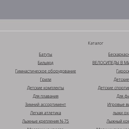
Каталог
Батуты
Бескаркас
Бильярд
ВЕЛОСИПЕДЫ В МИ
Гимнастическое оборудование
Гирос
Грили
Детские
Детские комплекты
Детские спорти
Для плавания
Для ф
Зимний ассортимент
Игровые в
Легкая атлетика
лыжи ох
Лыжные крепления N-75
Лыжный ком