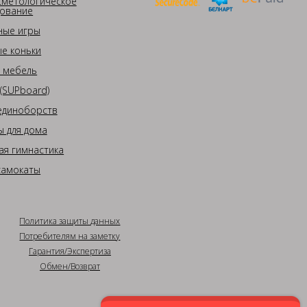
сметологическое
ование
ные игры
е коньки
 мебель
(SUPboard)
единоборств
 для дома
ая гимнастика
самокаты
Политика защиты данных
Потребителям на заметку
Гарантия/Экспертиза
Обмен/Возврат