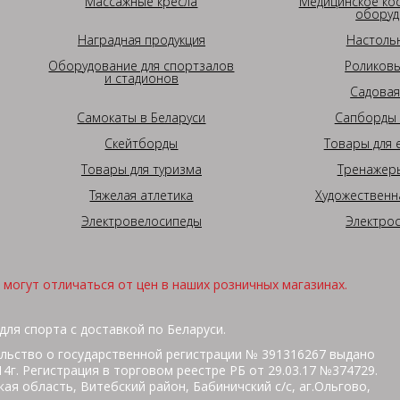
Массажные кресла
Медицинское ко
оборуд
Наградная продукция
Настоль
Оборудование для спортзалов
Роликовы
и стадионов
Садовая
Самокаты в Беларуси
Сапборды 
Скейтборды
Товары для 
Товары для туризма
Тренажеры
Тяжелая атлетика
Художественн
Электровелосипеды
Электро
могут отличаться от цен в наших розничных магазинах.
для спорта с доставкой по Беларуси.
льство о государственной регистрации № 391316267 выдано
г. Регистрация в торговом реестре РБ от 29.03.17 №374729.
ая область, Витебский район, Бабиничский с/с, аг.Ольгово,