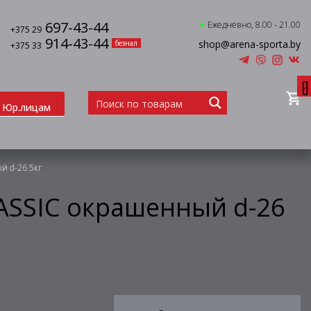
697-43-44
Ежедневно, 8.00 - 21.00
+375 29
914-43-44
shop@arena-sporta.by
безнал
+375 33
0
Юр.лицам
й d-26 5кг
ASSIC окрашенный d-26