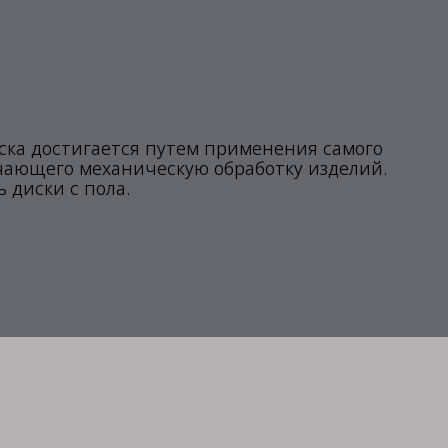
ска достигается путем применения самого
чающего механическую обработку изделий.
 диски с пола.