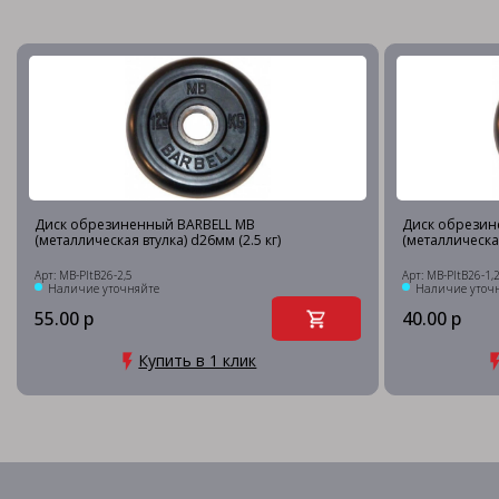
Диск обрезиненный BARBELL MB
Диск обрезин
(металлическая втулка) d26мм (2.5 кг)
(металлическая
Арт: MB-PltB26-2,5
Арт: MB-PltB26-1,
Наличие уточняйте
Наличие уточ
55.00 р
40.00 р
Купить в 1 клик