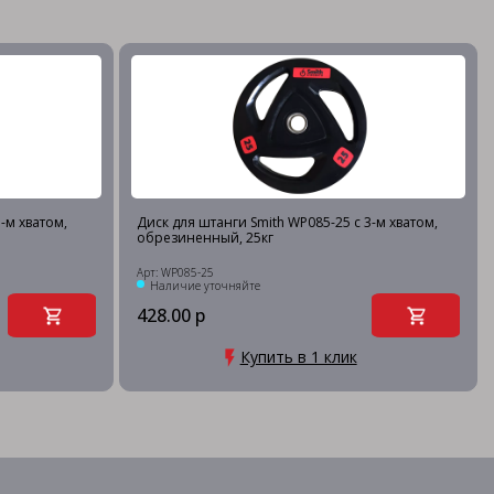
-м хватом,
Диск для штанги Smith WP085-25 c 3-м хватом,
обрезиненный, 25кг
Арт: WP085-25
Наличие уточняйте
428.00 р
Купить в 1 клик