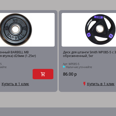
енный BARBELL MB
Диск для штанги Smith WP085-5 c 3
 втулка) d26мм (1.25кг)
обрезиненный, 5кг
25
Арт: WP085-5
няйте
Наличие уточняйте
86.00 р
Купить в 1 клик
Купить в 1 клик