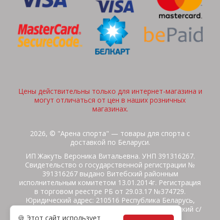
Цены действительны только для интернет-магазина и
могут отличаться от цен в наших розничных
магазинах.
2026, © "Арена спорта" — товары для спорта с
доставкой по Беларуси.
ИП Жакуть Вероника Витальевна. УНП 391316267.
Свидетельство о государственной регистрации №
391316267 выдано Витебский районным
исполнительным комитетом 13.01.2014г. Регистрация
в торговом реестре РБ от 29.03.17 №374729.
Юридический адрес: 210516 Республика Беларусь,
Витебская область, Витебский район, Бабиничский с/
🍪 Этот сайт использует
с, аг.Ольгово, ул.Школьная