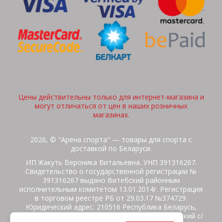
Цены действительны только для интернет-магазина и
могут отличаться от цен в наших розничных
магазинах.
2026, © "Арена спорта" — товары для спорта с
доставкой по Беларуси.
ИП Жакуть Вероника Витальевна. УНП 391316267.
Свидетельство о государственной регистрации №
391316267 выдано Витебский районным
исполнительным комитетом 13.01.2014г. Регистрация
в торговом реестре РБ от 29.03.17 №374729.
Юридический адрес: 210516 Республика Беларусь,
Витебская область, Витебский район, Бабиничский с/