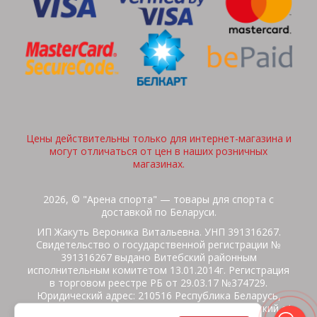
Цены действительны только для интернет-магазина и
могут отличаться от цен в наших розничных
магазинах.
2026, © "Арена спорта" — товары для спорта с
доставкой по Беларуси.
ИП Жакуть Вероника Витальевна. УНП 391316267.
Свидетельство о государственной регистрации №
391316267 выдано Витебский районным
исполнительным комитетом 13.01.2014г. Регистрация
в торговом реестре РБ от 29.03.17 №374729.
Юридический адрес: 210516 Республика Беларусь,
Витебская область, Витебский район, Бабиничский с/