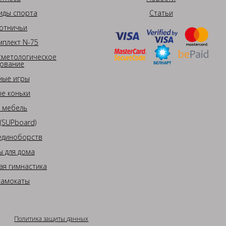
иды спорта
Статьи
отничьи
плект N-75
сметологическое
ование
ные игры
е коньки
 мебель
(SUPboard)
единоборств
 для дома
ая гимнастика
самокаты
Политика защиты данных