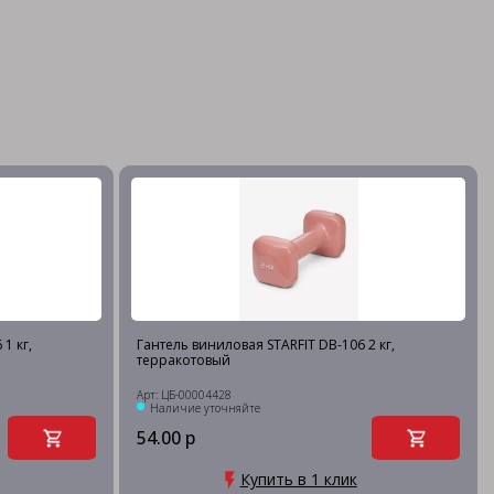
1 кг,
Гантель виниловая STARFIT DB-106 2 кг,
терракотовый
Арт: ЦБ-00004428
Наличие уточняйте
54.00 р
Купить в 1 клик