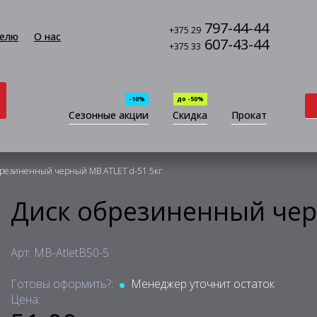
797-44-44
+375 29
елю
О нас
607-43-44
+375 33
-10%
до -50%
Сезонные акции
Скидка
Прокат
брезиненный черный MB ATLET d-51 5кг
Диск обрезиненный чер
Арт: MB-AtletB50-5
Готовы оформить?:
Менеджер уточнит остаток
Цена: