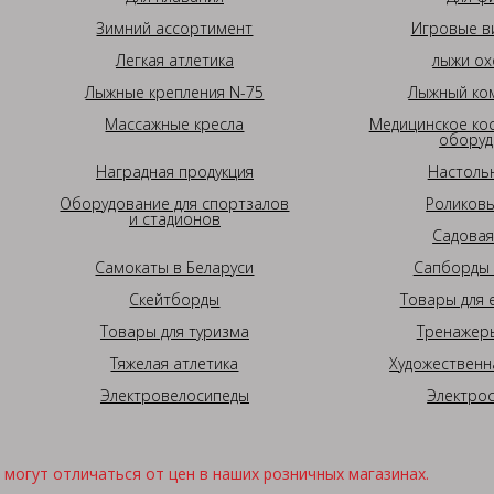
Зимний ассортимент
Игровые в
Легкая атлетика
лыжи ох
Лыжные крепления N-75
Лыжный ком
Массажные кресла
Медицинское ко
оборуд
Наградная продукция
Настоль
Оборудование для спортзалов
Роликовы
и стадионов
Садовая
Самокаты в Беларуси
Сапборды 
Скейтборды
Товары для 
Товары для туризма
Тренажеры
Тяжелая атлетика
Художественн
Электровелосипеды
Электро
могут отличаться от цен в наших розничных магазинах.