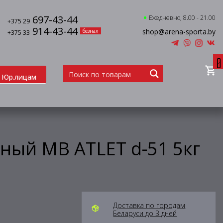
697-43-44
Ежедневно, 8.00 - 21.00
+375 29
914-43-44
shop@arena-sporta.by
безнал
+375 33
0
Юр.лицам
ный MB ATLET d-51 5кг
Доставка по городам
Беларуси до 3 дней