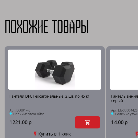
Похожие товары
Гантели DFC Гексагональные, 2 шт. по 45 кг
Гантель винило
серый
Арт: DB001-45
Арт: ЦБ-00004426
Наличие уточняйте
Наличие уточ
1221.00 р
14.00 р
Купить в 1 клик