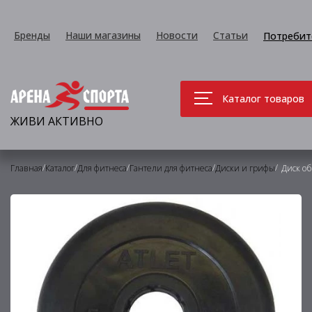
Бренды
Наши магазины
Новости
Статьи
Потребит
Каталог товаров
ЖИВИ АКТИВНО
/
/
/
/
/
Главная
Каталог
Для фитнеса
Гантели для фитнеса
Диски и грифы
Диск о