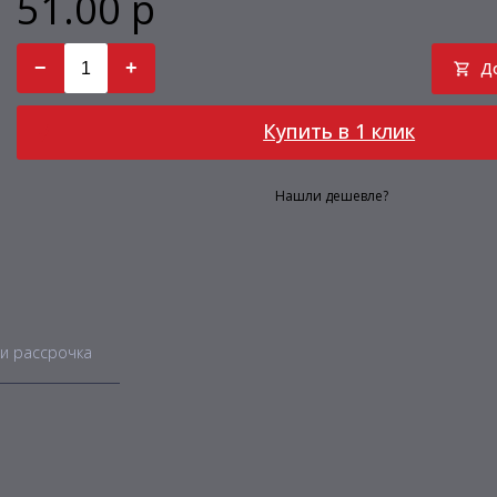
51.00 р
−
+
Д
Купить в 1 клик
Нашли дешевле?
и рассрочка