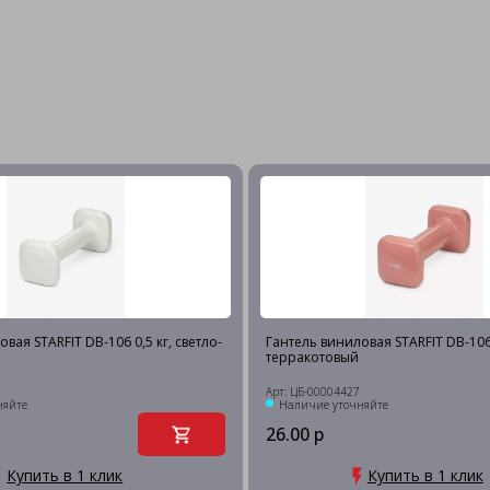
вая STARFIT DB-106 0,5 кг, светло-
Гантель виниловая STARFIT DB-106 
терракотовый
Арт: ЦБ-00004427
няйте
Наличие уточняйте
26.00 р
Купить в 1 клик
Купить в 1 клик