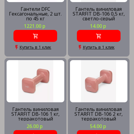
Гантели DFC
Гантель виниловая
Гексагональные, 2 шт.
STARFIT DB-106 0,5 кг,
по 45 кг
светло-серый
1221.00 р
14.00 р
Купить в 1 клик
Купить в 1 клик
Гантель виниловая
Гантель виниловая
STARFIT DB-106 1 кг,
STARFIT DB-106 2 кг,
терракотовый
терракотовый
26.00 р
54.00 р