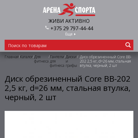
ЖИВИ АКТИВНО
+375 29 797-44-44
Еще
/
/
/
/
/
Главная
Каталог
Для
Гантели
Диски
Диск обрезиненный Core BB-
фитнеса
для
и
202 2,5 кг, d=26 мм, стальная
фитнеса
грифы
втулка, черный, 2 шт
Диск обрезиненный Core BB-202
2,5 кг, d=26 мм, стальная втулка,
черный, 2 шт