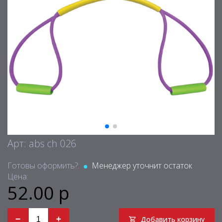
Арт: abs ch 026
Готовы оформить?:
Менеджер уточнит остаток
Цена:
52.00 р
−
+
Добавить корзину