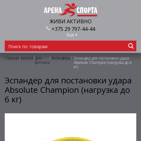
ЖИВИ АКТИВНО
+375 29 797-44-44
Еще
/
/
/
/
Главная
Каталог
Для
Эспандеры
Эспандер для постановки удара
фитнеса
Absolute Champion (нагрузка до 6
кг)
Эспандер для постановки удара
Absolute Champion (нагрузка до
6 кг)