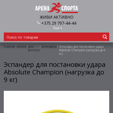
ЖИВИ АКТИВНО
+375 29 797-44-44
Еще
/
/
/
/
Главная
Каталог
Для
Эспандеры
Эспандер для постановки удара
фитнеса
Absolute Champion (нагрузка до 9
кг)
Эспандер для постановки удара
Absolute Champion (нагрузка до
9 кг)