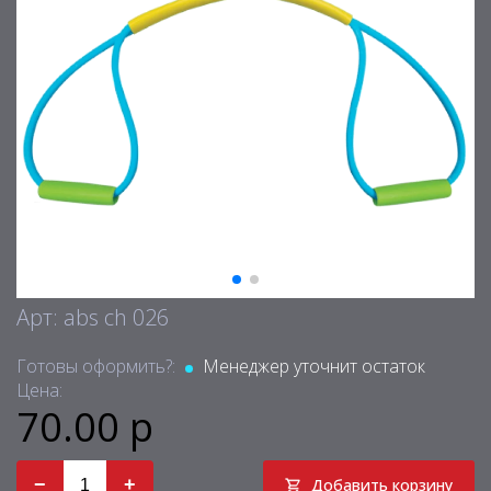
Арт: abs ch 026
Готовы оформить?:
Менеджер уточнит остаток
Цена:
70.00 р
−
+
Добавить корзину