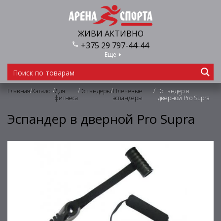
ЖИВИ АКТИВНО
+375 29 797-44-44
Еще
/
/
/
/
/
Главная
Каталог
Для
Эспандеры
Плечевые
Эспандер в
фитнеса
эспандеры
дверной Pro Supra
Эспандер в дверной Pro Supra