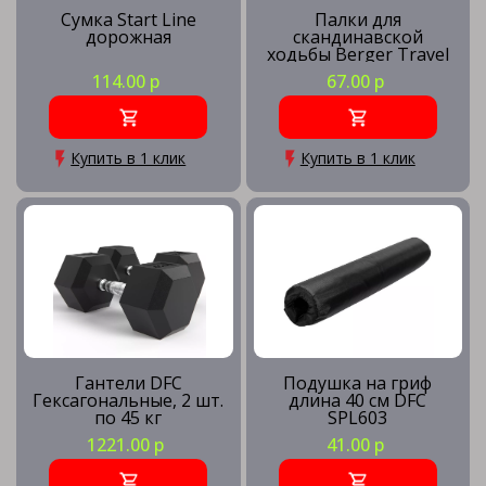
Сумка Start Line
Палки для
дорожная
скандинавской
ходьбы Berger Travel
Forest, 115 см,
114.00 р
67.00 р
цельные, зеленый
Купить в 1 клик
Купить в 1 клик
Гантели DFC
Подушка на гриф
Гексагональные, 2 шт.
длина 40 см DFC
по 45 кг
SPL603
1221.00 р
41.00 р