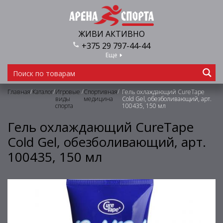
ЖИВИ АКТИВНО
+375 29 797-44-44
Еще
/
/
/
/
Главная
Каталог
Игровые
Спортивная
Гель охлаждающий CureTape
виды
медицина
Сold Gel, обезболивающий, арт.
спорта
100435, 150 мл
Гель охлаждающий CureTape
Сold Gel, обезболивающий, арт.
100435, 150 мл