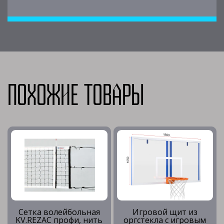
Похожие товары
Сетка волейбольная
Игровой щит из
KV.REZAC профи, нить
оргстекла с игровым