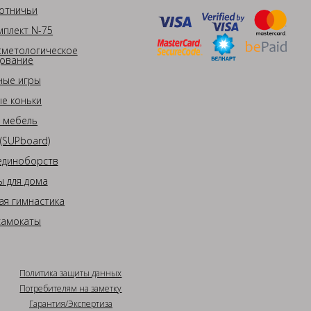
отничьи
плект N-75
сметологическое
ование
ные игры
е коньки
 мебель
(SUPboard)
единоборств
 для дома
ая гимнастика
самокаты
Политика защиты данных
Потребителям на заметку
Гарантия/Экспертиза