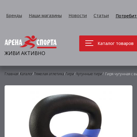
Бренды
Наши магазины
Новости
Статьи
Потребит
Каталог товаров
ЖИВИ АКТИВНО
/
/
/
/
/
Главная
Каталог
Тяжелая атлетика
Гири
Чугунные гири
Гиря чугунная с в