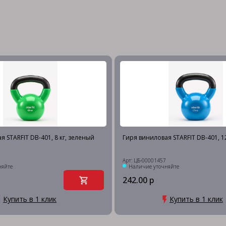
 STARFIT DB-401, 8 кг, зеленый
Гиря виниловая STARFIT DB-401, 12
Арт: ЦБ-00001457
няйте
Наличие уточняйте
242.00 р
Купить в 1 клик
Купить в 1 клик