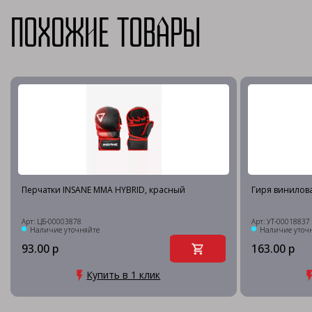
Похожие товары
Перчатки INSANE MMA HYBRID, красный
Гиря виниловая
Арт: ЦБ-00003878
Арт: УТ-00018837
Наличие уточняйте
Наличие уточ
93.00 р
163.00 р
Купить в 1 клик