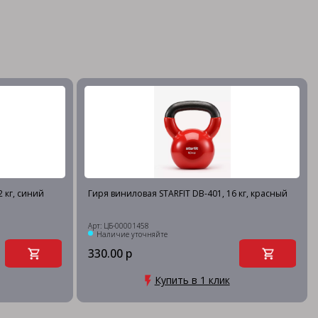
 кг, синий
Гиря виниловая STARFIT DB-401, 16 кг, красный
Арт: ЦБ-00001458
Наличие уточняйте
330.00 р
Купить в 1 клик