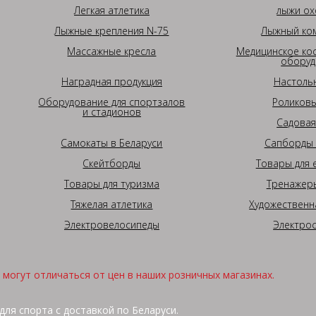
Легкая атлетика
лыжи ох
Лыжные крепления N-75
Лыжный ком
Массажные кресла
Медицинское ко
оборуд
Наградная продукция
Настоль
Оборудование для спортзалов
Роликовы
и стадионов
Садовая
Самокаты в Беларуси
Сапборды 
Скейтборды
Товары для 
Товары для туризма
Тренажеры
Тяжелая атлетика
Художественн
Электровелосипеды
Электро
могут отличаться от цен в наших розничных магазинах.
для спорта с доставкой по Беларуси.