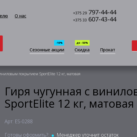
797-44-44
+375 29
елю
О нас
607-43-44
+375 33
-10%
до -50%
Сезонные акции
Скидка
Прокат
иниловым покрытием SportElite 12 кг, матовая
Гиря чугунная с винил
SportElite 12 кг, матовая
Арт: ES-0288
Готовы оформить?:
Менеджер уточнит остаток