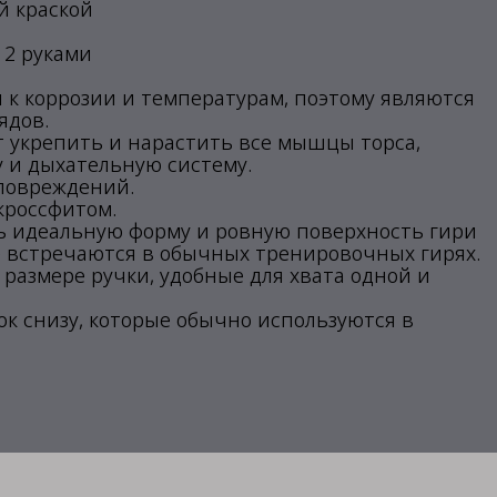
й краской
 2 руками
 к коррозии и температурам, поэтому являются
ядов.
 укрепить и нарастить все мышцы торса,
 и дыхательную систему.
 повреждений.
 кроссфитом.
ь идеальную форму и ровную поверхность гири
 встречаются в обычных тренировочных гирях.
в размере ручки, удобные для хвата одной и
ок снизу, которые обычно используются в