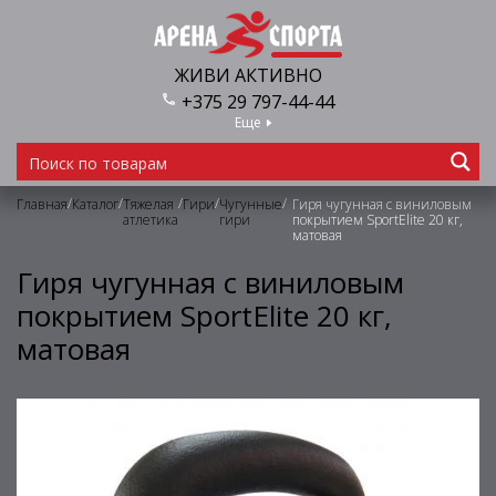
ЖИВИ АКТИВНО
+375 29 797-44-44
Еще
/
/
/
/
/
Главная
Каталог
Тяжелая
Гири
Чугунные
Гиря чугунная с виниловым
атлетика
гири
покрытием SportElite 20 кг,
матовая
Гиря чугунная с виниловым
покрытием SportElite 20 кг,
матовая