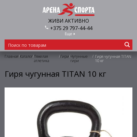
ЖИВИ АКТИВНО
+375 29 797-44-44
Еще
/
/
/
/
/
Главная
Каталог
Тяжелая
Гири
Чугунные
Гиря чугунная TITAN
атлетика
гири
10 кг
Гиря чугунная TITAN 10 кг