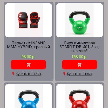
Перчатки INSANE
Гиря виниловая
MMA HYBRID, красный
STARFIT DB-401, 8 кг,
зеленый
93.00 р
163.00 р
Купить в 1 клик
Купить в 1 клик