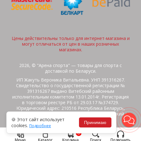
Цены действительны только для интернет-магазина и
могут отличаться от цен в наших розничных
магазинах.
2026, © "Арена спорта" — товары для спорта с
доставкой по Беларуси.
ИП Жакуть Вероника Витальевна. УНП 391316267.
Свидетельство о государственной регистрации №
391316267 выдано Витебский районным
исполнительным комитетом 13.01.2014г. Регистрация
в торговом реестре РБ от 29.03.17 №374729.
Юридический адрес: 210516 Республика Беларусь,
Витебская область, Витебский район, Бабиничский с/
🍪 Этот сайт использует
с, аг.Ольгово, ул.Школьная
Принимаю
cookies.
Подробнее
Политика защиты данных
Потребителям на заметку
0
Гарантия/Экспертиза
Обмен/Возврат
Меню
Каталог
Корзина
Поиск
Позвонить