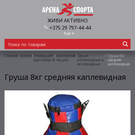
ЖИВИ АКТИВНО
+375 29 797-44-44
Еще
/
/
/
/
/
Главная
Каталог
Товары для
Боксерские
Груши
Груша 8кг
единоборств
мешки
каплевидные и
средняя
кеглевидные
каплевидная
Груша 8кг средняя каплевидная