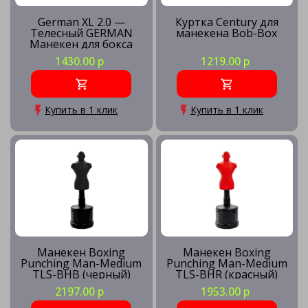
German XL 2.0 —
Куртка Century для
Телесный GERMAN
манекена Bob-Box
Манекен для бокса
Герман
1430.00 р
1219.00 р
Купить в 1 клик
Купить в 1 клик
Манекен Boxing
Манекен Boxing
Punching Man-Medium
Punching Man-Medium
TLS-BHB (черный)
TLS-BHR (красный)
2197.00 р
1953.00 р