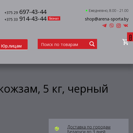
697-43-44
Ежедневно, 8.00 - 21.00
+375 29
914-43-44
shop@arena-sporta.by
безнал
+375 33
0
Юр.лицам
кожзам, 5 кг, черный
Доставка по городам
Беларуси до 3 дней