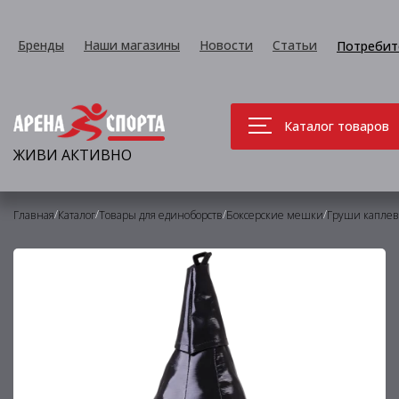
Бренды
Наши магазины
Новости
Статьи
Потребит
Каталог товаров
ЖИВИ АКТИВНО
/
/
/
/
Главная
Каталог
Товары для единоборств
Боксерские мешки
Груши капле