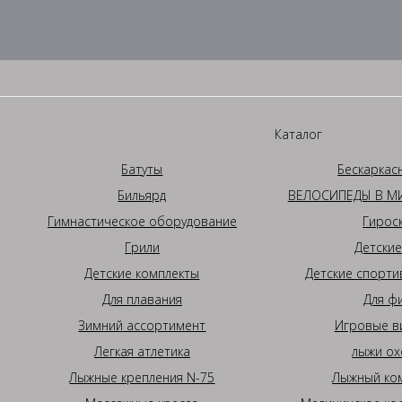
Каталог
Батуты
Бескаркас
Бильярд
ВЕЛОСИПЕДЫ В МИ
Гимнастическое оборудование
Гирос
Грили
Детские
Детские комплекты
Детские спорти
Для плавания
Для ф
Зимний ассортимент
Игровые в
Легкая атлетика
лыжи ох
Лыжные крепления N-75
Лыжный ком