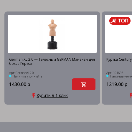
German XL 2.0 — Телесный GERMAN Манекен для
Куртка Centur
бокса Герман
Арт: GermanXL2.0
Арт: 101695
Наличие уточняйте
Наличие уточ
1430.00 р
1219.00 р
Купить в 1 клик