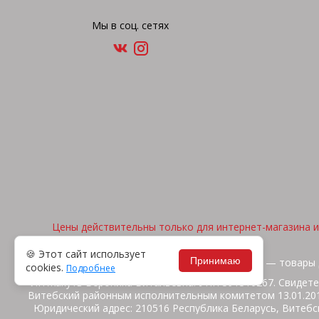
Мы в соц. сетях
Цены действительны только для интернет-магазина и 
🍪 Этот сайт использует
Принимаю
2026, © "Арена спорта" — товары 
cookies.
Подробнее
ИП Жакуть Вероника Витальевна. УНП 391316267. Свидете
Витебский районным исполнительным комитетом 13.01.2014
Юридический адрес: 210516 Республика Беларусь, Витебск