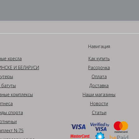
Навигация
ные кресла
Как купить
НСКЕ И БЕЛАРУСИ
Рассрочка
кутеры
Оплата
 батуты
Доставка
вные комплексы
Наши магазины
итнеса
Новости
иды спорта
Статьи
отничьи
плект N-75