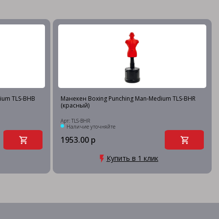
ium TLS-BHB
Манекен Boxing Punching Man-Medium TLS-BHR
(красный)
Арт: TLS-BHR
Наличие уточняйте
1953.00 р
Купить в 1 клик