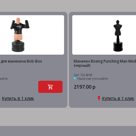
y для манекена Bob-Box
Манекен Boxing Punching Man-Med
(черный)
Арт: TLS-BHB
няйте
Наличие уточняйте
2197.00 р
Купить в 1 клик
Купить в 1 клик