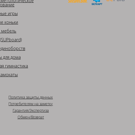
сметологическое
ование
ные игры
е коньки
 мебель
(SUPboard)
единоборств
 для дома
ая гимнастика
самокаты
Политика защиты данных
Потребителям на заметку
Гарантия/Экспертиза
Обмен/Возврат