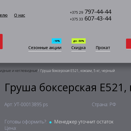
797-44-44
+375 29
елю
О нас
607-43-44
+375 33
-10%
до -50%
Сезонные акции
Скидка
Прокат
/
видные и кеглевидные
Груша боксерская Е521, кожзам, 5 кг, черный
Груша боксерская Е521, 
Арт: УТ-00013895 ps
Страна: РФ
Готовы оформить?:
Менеджер уточнит остаток
Цена: