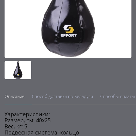
Описание
Способ доставки по Беларуси
Способы оплаты 
Характеристики:
Размер, см: 40х25
Вес, кг: 5
Подвесная система: кольцо