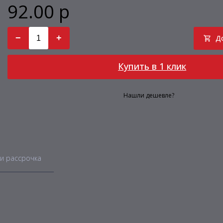
92.00 р
−
+
Д
Купить в 1 клик
Нашли дешевле?
и рассрочка