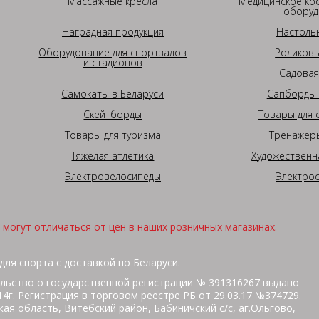
Массажные кресла
Медицинское ко
оборуд
Наградная продукция
Настоль
Оборудование для спортзалов
Роликовы
и стадионов
Садовая
Самокаты в Беларуси
Сапборды 
Скейтборды
Товары для 
Товары для туризма
Тренажеры
Тяжелая атлетика
Художественн
Электровелосипеды
Электро
могут отличаться от цен в наших розничных магазинах.
для спорта с доставкой по Беларуси.
льство о государственной регистрации № 391316267 выдано
г. Регистрация в торговом реестре РБ от 29.03.17 №374729.
ая область, Витебский район, Бабиничский с/с, аг.Ольгово,