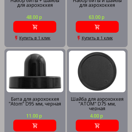
Набор биты + шайбы
Набор биты и шайбы
для аэрохоккея
для аэрохоккея
48.00 р
63.00 р
Купить в 1 клик
Купить в 1 клик
Бита для аэрохоккея
Шайба для аэрохоккея
"Atom" D95 мм, черная
"ATOM" D75 мм,
черная
11.00 р
4.00 р