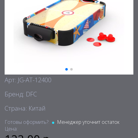
Арт: JG-AT-12400
Бренд: DFC
Страна: Китай
Готовы оформить?:
Менеджер уточнит остаток
Цена: