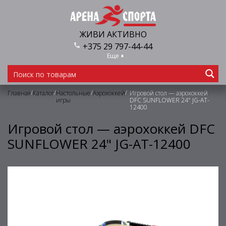
ЖИВИ АКТИВНО
+375 29 797-44-44
Еще
/
/
/
/
Главная
Каталог
Настольные
Аэрохоккей
Игровой стол — аэрохоккей
игры
DFC SUNFLOWER 24" JG-AT-
12400
Игровой стол — аэрохоккей DFC
SUNFLOWER 24" JG-AT-12400