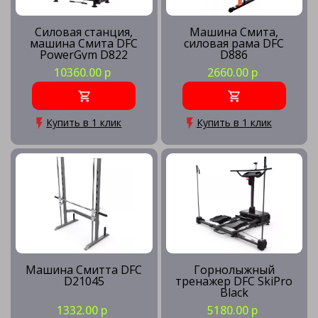
Силовая станция,
Машина Смита,
машина Смита DFC
силовая рама DFC
PowerGym D822
D886
10360.00 р
2660.00 р
Купить в 1 клик
Купить в 1 клик
Машина Смитта DFC
Горнолыжный
D21045
тренажер DFC SkiPro
Black
1332.00 р
5180.00 р