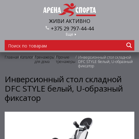
ЖИВИ АКТИВНО
+375 29 797-44-44
Еще
/
/
/
/
Главная
Каталог
Тренажеры
Прочие
Инверсионный стол складной
для дома
тренажеры
DFC STYLE белый, U-образный
фиксатор
Инверсионный стол складной
DFC STYLE белый, U-образный
фиксатор