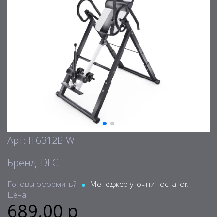
Арт: IT6312B-W
Бренд: DFC
Готовы оформить?:
Менеджер уточнит остаток
Цена:
689.00 р