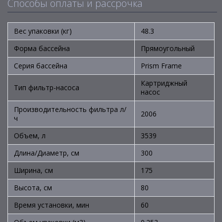
Способы оплаты и рассрочка
Вес упаковки (кг)
48.3
Форма бассейна
Прямоугольный
Серия бассейна
Prism Frame
Картриджный
Тип фильтр-насоса
насос
Производительность фильтра л/
2006
ч
Объем, л
3539
Длина/Диаметр, см
300
Ширина, см
175
Высота, см
80
Время установки, мин
60