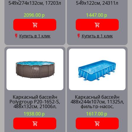
549х274х132см, 17203л
549х122см, 24311л
2096.00 р
1447.00 р
Купить в 1 клик
Купить в 1 клик
Каркасный бассейн
Каркасный бассейн
Polygroup P20-1652-S,
488х244х107см, 11325л,
488х132см, 21006л,
фильтр-насос,
песочный фильтр-
лестница, подстилка,
1938.00 р
1617.00 р
насос, лестница,
тент, скиммер
подстилка, тент,
наб.д/чистки, скиммер