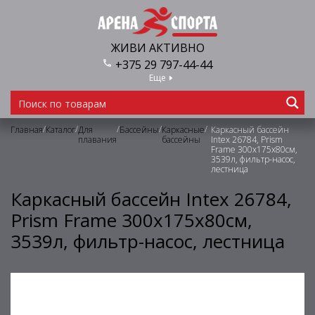
ЖИВИ АКТИВНО
+375 29 797-44-44
Еще
/
/
/
/
/
Главная
Каталог
Для
Бассейны
Каркасные
Каркасный бассейн
плавания
бассейны
Intex 26784, Prism
Frame 300х175х80см,
3539л, фильтр-насос,
лестница
Каркасный бассейн Intex 26784,
Prism Frame 300х175х80см,
3539л, фильтр-насос, лестница