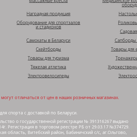
Массажные кресла
Медицинское ко
оборуд
Наградная продукция
Настоль
Оборудование для спортзалов
Роликовы
и стадионов
Садовая
Самокаты в Беларуси
Сапборды 
Скейтборды
Товары для 
Товары для туризма
Тренажеры
Тяжелая атлетика
Художественн
Электровелосипеды
Электро
могут отличаться от цен в наших розничных магазинах.
для спорта с доставкой по Беларуси.
льство о государственной регистрации № 391316267 выдано
г. Регистрация в торговом реестре РБ от 29.03.17 №374729.
ая область, Витебский район, Бабиничский с/с, аг.Ольгово,