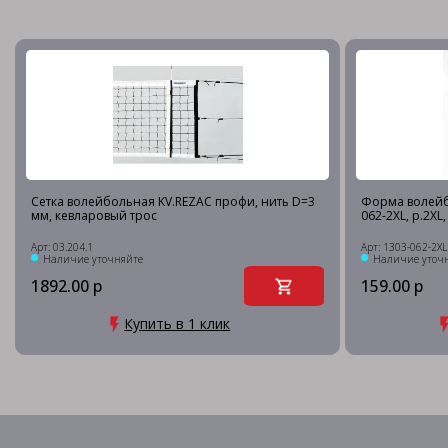
Сетка волейбольная KV.REZAC профи, нить D=3
Форма волейб
мм, кевларовый трос
062-2XL, р.2X
Арт: 03.204.1
Арт: 1303-062-2XL
Наличие уточняйте
Наличие уточ
1892.00 р
159.00 р
Купить в 1 клик