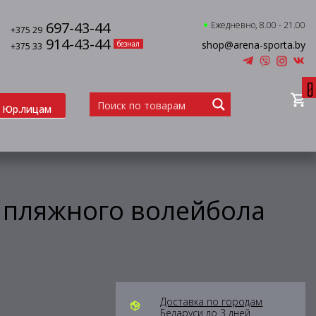
697-43-44
Ежедневно, 8.00 - 21.00
+375 29
914-43-44
shop@arena-sporta.by
безнал
+375 33
0
Юр.лицам
 пляжного волейбола
Доставка по городам
Беларуси до 3 дней