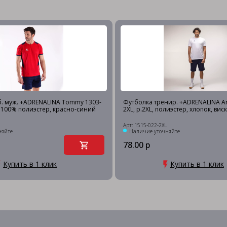
. муж. +ADRENALINA Tommy 1303-
Футболка тренир. +ADRENALINA Ar
L, 100% полиэстер, красно-синий
2XL, р.2XL, полиэстер, хлопок, вис
Арт: 1515-022-2XL
няйте
Наличие уточняйте
78.00 р
Купить в 1 клик
Купить в 1 клик