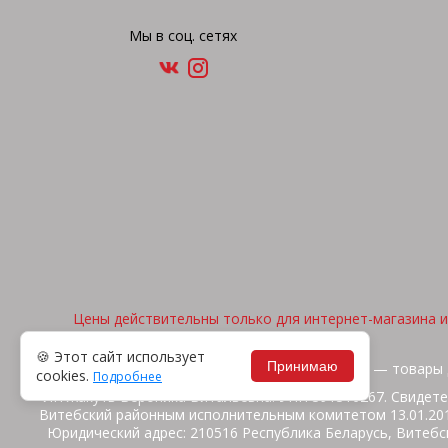
Мы в соц. сетях
Цены действительны только для интернет-магазина и 
🍪 Этот сайт использует
Принимаю
2026, © "Арена спорта" — товары 
cookies.
Подробнее
ИП Жакуть Вероника Витальевна. УНП 391316267. Свидете
Витебский районным исполнительным комитетом 13.01.2014
Юридический адрес: 210516 Республика Беларусь, Витебск