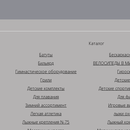
Каталог
Батуты
Бескаркас
Бильярд
ВЕЛОСИПЕДЫ В МИ
Гимнастическое оборудование
Гирос
Грили
Детские
Детские комплекты
Детские спорти
Для плавания
Для ф
Зимний ассортимент
Игровые в
Легкая атлетика
лыжи ох
Лыжные крепления N-75
Лыжный ком