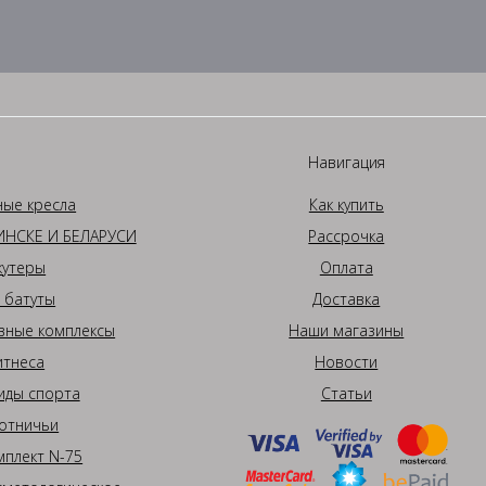
Навигация
ные кресла
Как купить
НСКЕ И БЕЛАРУСИ
Рассрочка
кутеры
Оплата
 батуты
Доставка
вные комплексы
Наши магазины
итнеса
Новости
иды спорта
Статьи
отничьи
плект N-75