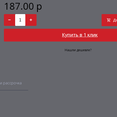
187.00 р
−
+
Д
Купить в 1 клик
Нашли дешевле?
и рассрочка