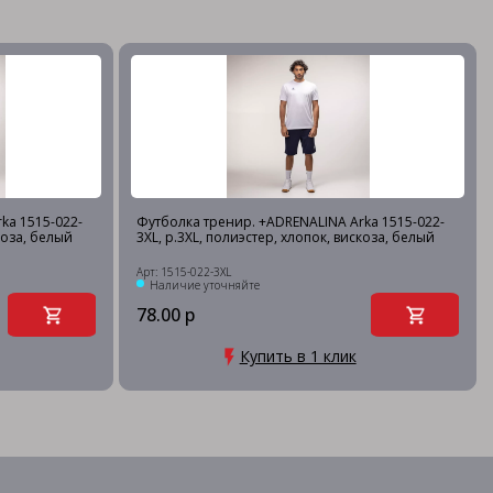
ka 1515-022-
Футболка тренир. +ADRENALINA Arka 1515-022-
коза, белый
3XL, р.3XL, полиэстер, хлопок, вискоза, белый
Арт: 1515-022-3XL
Наличие уточняйте
78.00 р
Купить в 1 клик