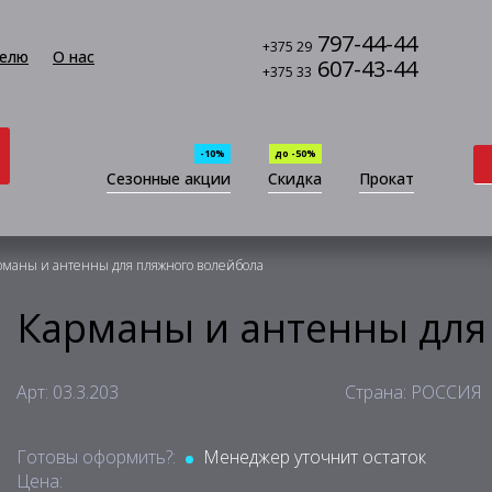
797-44-44
+375 29
елю
О нас
607-43-44
+375 33
-10%
до -50%
Сезонные акции
Скидка
Прокат
рманы и антенны для пляжного волейбола
Карманы и антенны для
Арт: 03.3.203
Страна: РОССИЯ
Готовы оформить?:
Менеджер уточнит остаток
Цена: