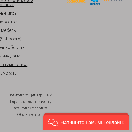
сметологическое
ование
ные игры
е коньки
 мебель
(SUPboard)
единоборств
 для дома
ая гимнастика
самокаты
Политика защиты данных
Потребителям на заметку
Гарантия/Экспертиза
Обмен/Возврат
Напишите нам, мы онлайн!