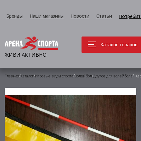
Бренды
Наши магазины
Новости
Статьи
Потребит
Каталог товаров
ЖИВИ АКТИВНО
/
/
/
/
/
Главная
Каталог
Игровые виды спорта
Волейбол
Другое для волейбола
Ка