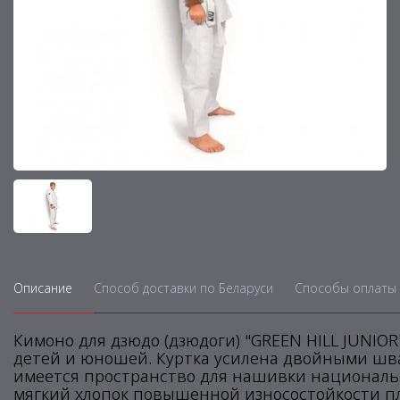
Описание
Способ доставки по Беларуси
Способы оплаты 
Кимоно для дзюдо (дзюдоги) "GREEN HILL JUNIO
детей и юношей. Куртка усилена двойными швам
имеется пространство для нашивки национальн
мягкий хлопок повышенной износостойкости пл