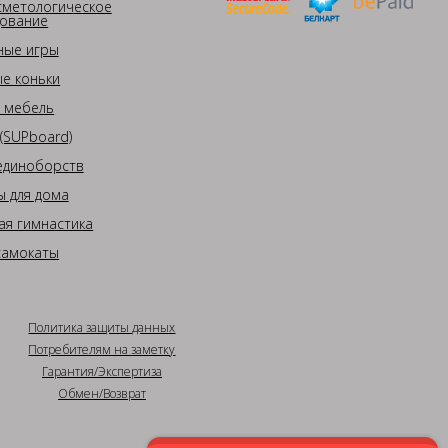
сметологическое
ование
ные игры
е коньки
 мебель
(SUPboard)
единоборств
 для дома
ая гимнастика
самокаты
Политика защиты данных
Потребителям на заметку
Гарантия/Экспертиза
Обмен/Возврат