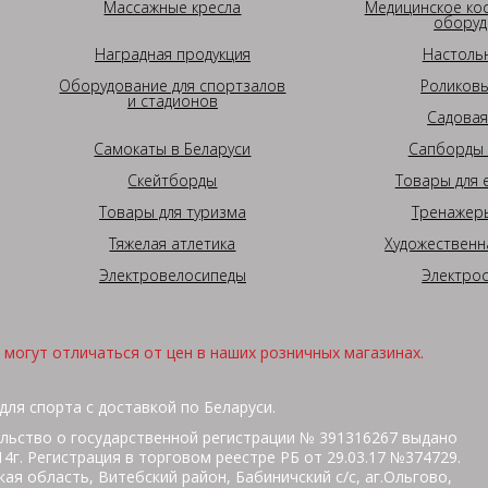
Массажные кресла
Медицинское ко
оборуд
Наградная продукция
Настоль
Оборудование для спортзалов
Роликовы
и стадионов
Садовая
Самокаты в Беларуси
Сапборды 
Скейтборды
Товары для 
Товары для туризма
Тренажеры
Тяжелая атлетика
Художественн
Электровелосипеды
Электро
могут отличаться от цен в наших розничных магазинах.
для спорта с доставкой по Беларуси.
льство о государственной регистрации № 391316267 выдано
г. Регистрация в торговом реестре РБ от 29.03.17 №374729.
ая область, Витебский район, Бабиничский с/с, аг.Ольгово,