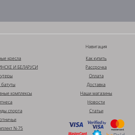
Навигация
ные кресла
Как купить
НСКЕ И БЕЛАРУСИ
Рассрочка
кутеры
Оплата
 батуты
Доставка
вные комплексы
Наши магазины
итнеса
Новости
иды спорта
Статьи
отничьи
плект N-75