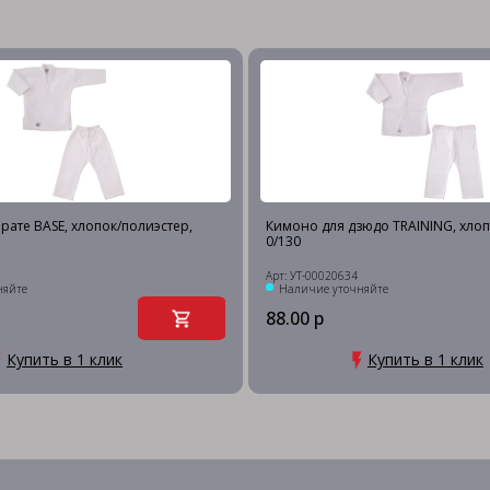
рате BASE, хлопок/полиэстер,
Кимоно для дзюдо TRAINING, хлоп
0/130
Арт: УТ-00020634
няйте
Наличие уточняйте
88.00 р
Купить в 1 клик
Купить в 1 клик