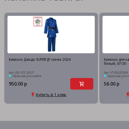
Кимоно Дзюдо SUPER IJF синее 2024
Кимоно для ка
белый, 0/130
Арт: JSS-10212EU7
Арт: УТ-00020369
Наличие уточняйте
Наличие уточ
950.00 р
56.00 р
Купить в 1 клик