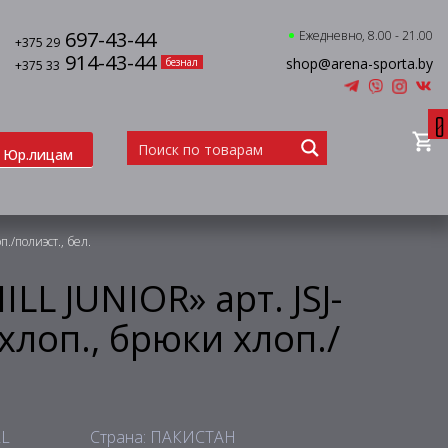
697-43-44
Ежедневно, 8.00 - 21.00
+375 29
914-43-44
shop@arena-sporta.by
безнал
+375 33
0
Юр.лицам
./полиэст., бел.
L JUNIOR» арт. JSJ-
.хлоп., брюки хлоп./
LL
Страна: ПАКИСТАН