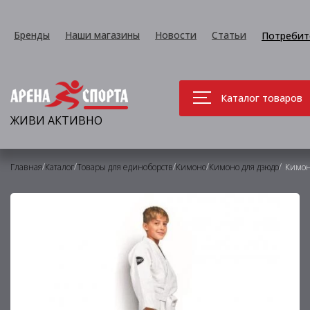
Бренды
Наши магазины
Новости
Статьи
Потребит
Каталог товаров
ЖИВИ АКТИВНО
/
/
/
/
/
Главная
Каталог
Товары для единоборств
Кимоно
Кимоно для дзюдо
Кимоно