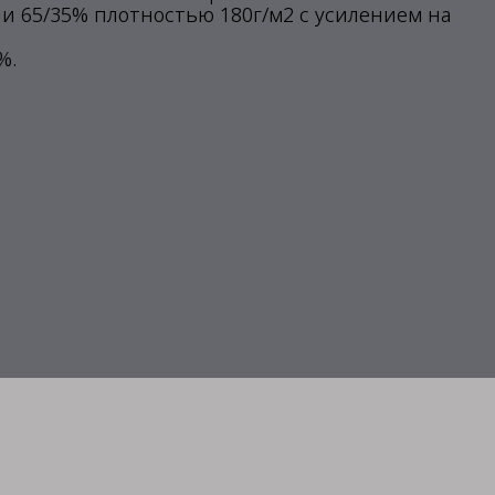
и 65/35% плотностью 180г/м2 с усилением на
%.