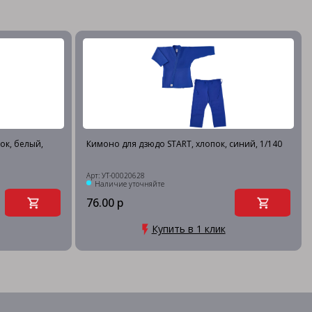
ок, белый,
Кимоно для дзюдо START, хлопок, синий, 1/140
Арт: УТ-00020628
Наличие уточняйте
76.00 р
Купить в 1 клик