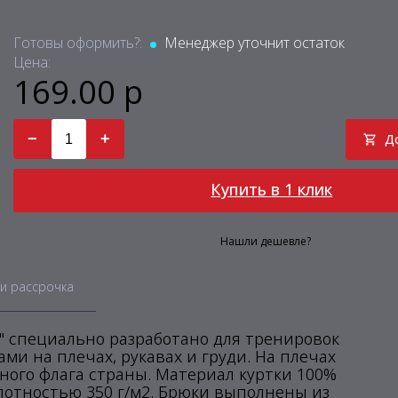
Готовы оформить?:
Менеджер уточнит остаток
Цена:
169.00 р
−
+
Д
Купить в 1 клик
Нашли дешевле?
и рассрочка
R" специально разработано для тренировок
и на плечах, рукавах и груди. На плечах
ого флага страны. Материал куртки 100%
отностью 350 г/м2. Брюки выполнены из