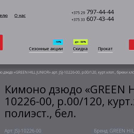
797-44-44
+375 29
елю
О нас
607-43-44
+375 33
-10%
до -50%
Сезонные акции
Скидка
Прокат
 дзюдо «GREEN HILL JUNIOR» арт. JSJ-10226-00, р.00/120, курт.хлоп., брюки хлоп
Кимоно дзюдо «GREEN HIL
10226-00, р.00/120, курт
полиэст., бел.
Арт: JSJ-10226-00
Бренд: GREEN HI