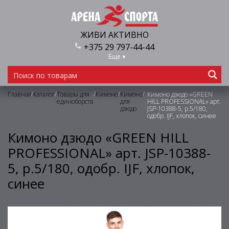
ЖИВИ АКТИВНО
+375 29 797-44-44
Еще
/
/
/
/
/
Главная
Каталог
Товары для
Кимоно
Кимоно
Кимоно дзюдо «GREEN
единоборств
для
HILL PROFESSIONAL» арт.
дзюдо
JSP-10388-5, р.5/180,
одобр. IJF, хлопок, синее
Кимоно дзюдо «GREEN HILL
PROFESSIONAL» арт. JSP-10388-
5, р.5/180, одобр. IJF, хлопок,
синее