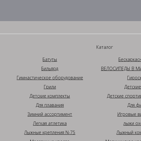
Каталог
Батуты
Бескаркас
Бильярд
ВЕЛОСИПЕДЫ В МИ
Гимнастическое оборудование
Гирос
Грили
Детские
Детские комплекты
Детские спорти
Для плавания
Для ф
Зимний ассортимент
Игровые в
Легкая атлетика
лыжи ох
Лыжные крепления N-75
Лыжный ком