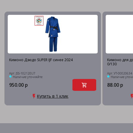
Кимоно Дзюдо SUPER IJF синее 2024
Кимоно для дз
0/130
Арт: JSS-10212EU7
Арт: УТ-00020634
Наличие уточняйте
Наличие уточ
950.00 р
88.00 р
Купить в 1 клик