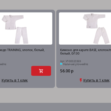
юдо TRAINING, хлопок, белый,
Кимоно для карате BASE, хлопок/п
белый, 0/130
Арт: УТ-00020369
няйте
Наличие уточняйте
56.00 р
Купить в 1 клик
Купить в 1 клик