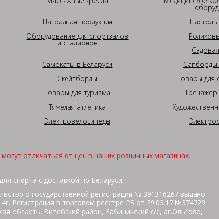
Массажные кресла
Медицинское ко
оборуд
Наградная продукция
Настоль
Оборудование для спортзалов
Роликовы
и стадионов
Садовая
Самокаты в Беларуси
Сапборды 
Скейтборды
Товары для 
Товары для туризма
Тренажеры
Тяжелая атлетика
Художественн
Электровелосипеды
Электро
могут отличаться от цен в наших розничных магазинах.
для спорта с доставкой по Беларуси.
льство о государственной регистрации № 391316267 выдано
г. Регистрация в торговом реестре РБ от 29.03.17 №374729.
ая область, Витебский район, Бабиничский с/с, аг.Ольгово,