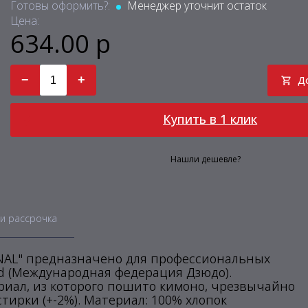
Готовы оформить?:
Менеджер уточнит остаток
Цена:
634.00 р
−
+
Д
Купить в 1 клик
Нашли дешевле?
и рассрочка
ONAL" предназначено для профессиональных
ed (Международная федерация Дзюдо).
риал, из которого пошито кимоно, чрезвычайно
тирки (+-2%). Материал: 100% хлопок