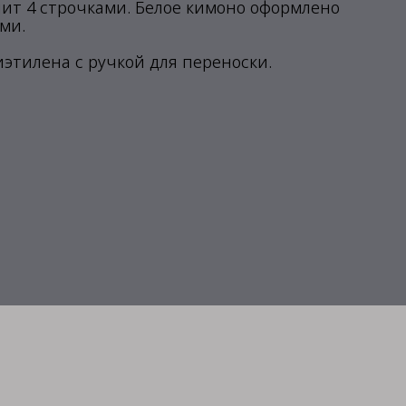
шит 4 строчками. Белое кимоно оформлено
ми.
иэтилена с ручкой для переноски.