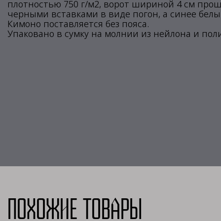
плотностью 750 г/м2, ворот шириной 4 см про
черными вставками в виде погон, а синее белы
Кимоно поставляется без пояса.
Упаковано в сумку на молнии из нейлона и пол
Похожие товары