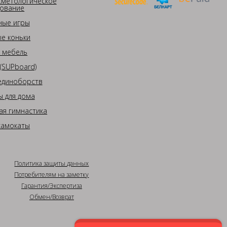
сметологическое
ование
ные игры
е коньки
 мебель
(SUPboard)
единоборств
 для дома
ая гимнастика
самокаты
Политика защиты данных
Потребителям на заметку
Гарантия/Экспертиза
Обмен/Возврат