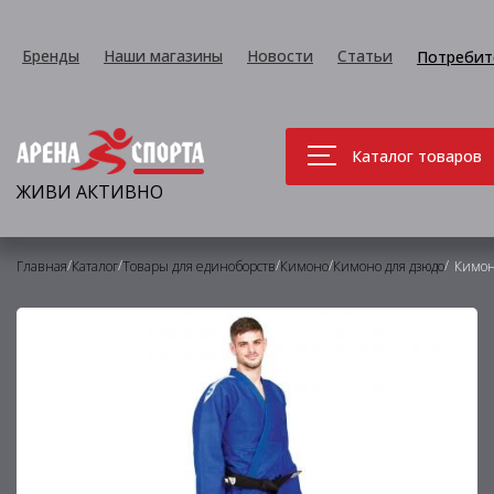
Бренды
Наши магазины
Новости
Статьи
Потребит
Каталог товаров
ЖИВИ АКТИВНО
/
/
/
/
/
Главная
Каталог
Товары для единоборств
Кимоно
Кимоно для дзюдо
Кимоно