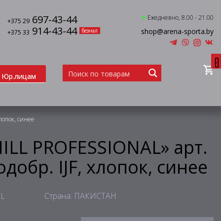
697-43-44
Ежедневно, 8.00 - 21.00
+375 29
914-43-44
shop@arena-sporta.by
безнал
+375 33
0
Юр.лицам
хлопок, синее
ILL PROFESSIONAL» арт.
 одобр. IJF, хлопок, синее
LL
Страна: ПАКИСТАН