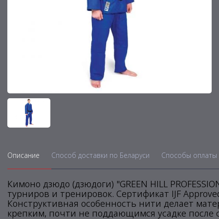
Описание
Способ доставки по Беларуси
Способы оплаты 
Кимоно дзюдо (дзюдоги) "GREEN HILL PROFESSI
турниров и тренировок. Сертификат IJF Approv
Конструктивная особенность нити делает мате
крепким, почти не поддающимся усадке после с