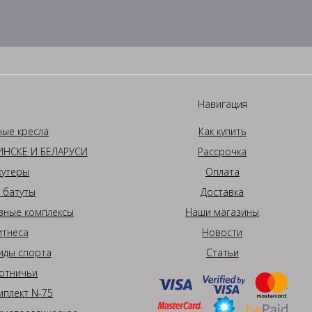
Навигация
ные кресла
Как купить
НСКЕ И БЕЛАРУСИ
Рассрочка
кутеры
Оплата
 батуты
Доставка
вные комплексы
Наши магазины
итнеса
Новости
иды спорта
Статьи
отничьи
плект N-75