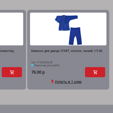
олиэстер,
Кимоно для дзюдо START, хлопок, синий, 1/140
Арт: УТ-00020628
Наличие уточняйте
76.00 р
Купить в 1 клик