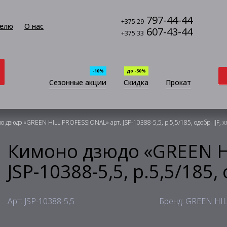
797-44-44
+375 29
елю
О нас
607-43-44
+375 33
-10%
до -50%
Сезонные акции
Скидка
Прокат
 дзюдо «GREEN HILL PROFESSIONAL» арт. JSP-10388-5,5, р.5,5/185, одобр. IJF, 
Кимоно дзюдо «GREEN H
JSP-10388-5,5, р.5,5/185,
Арт: JSP-10388-5,5
Бренд: GREEN HI