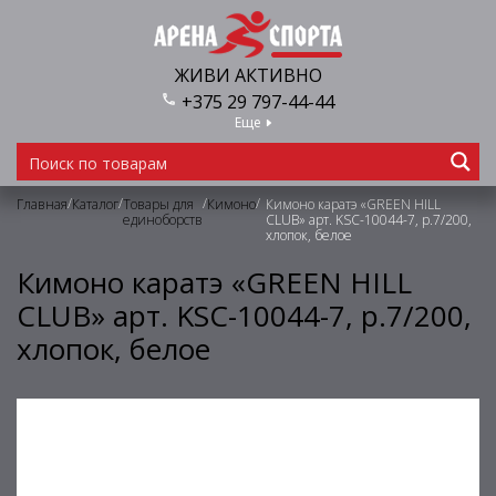
ЖИВИ АКТИВНО
+375 29 797-44-44
Еще
/
/
/
/
Главная
Каталог
Товары для
Кимоно
Кимоно каратэ «GREEN HILL
единоборств
CLUB» арт. KSC-10044-7, р.7/200,
хлопок, белое
Кимоно каратэ «GREEN HILL
CLUB» арт. KSC-10044-7, р.7/200,
хлопок, белое