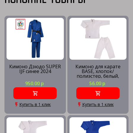
Кимоно Дзюдо SUPER
Кимоно для карате
IJF синее 2024
BASE, хлопок/
полиэстер, белый,
0/130
950.00 р
56.00 р
Купить в 1 клик
Купить в 1 клик