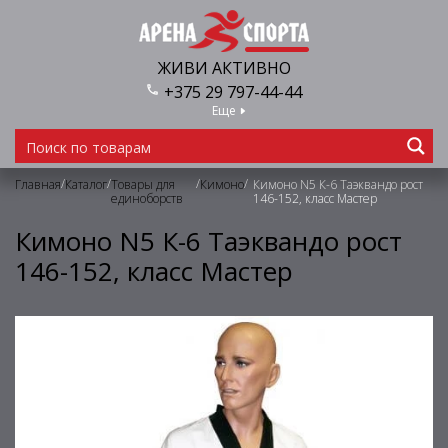
ЖИВИ АКТИВНО
+375 29 797-44-44
Еще
/
/
/
/
Главная
Каталог
Товары для
Кимоно
Кимоно N5 К-6 Таэквандо рост
единоборств
146-152, класс Мастер
Кимоно N5 К-6 Таэквандо рост
146-152, класс Мастер