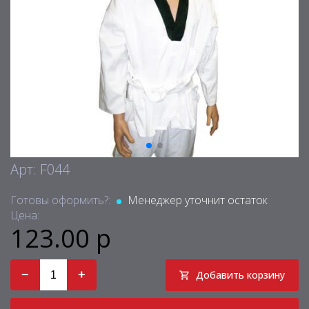
Арт: F044
Готовы оформить?:
Менеджер уточнит остаток
Цена:
123.00 р
−
+
Добавить корзину