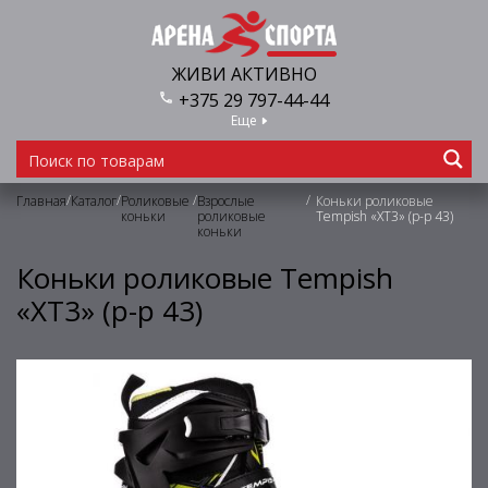
ЖИВИ АКТИВНО
+375 29 797-44-44
Еще
/
/
/
/
Главная
Каталог
Роликовые
Взрослые
Коньки роликовые
коньки
роликовые
Tempish «XT3» (р-р 43)
коньки
Коньки роликовые Tempish
«XT3» (р-р 43)