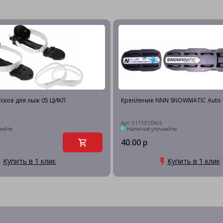
ское для лыж 05 ЦИКЛ
Крепление NNN SNOWMATIC Auto Un
Арт: 011131/SN-5
няйте
Наличие уточняйте
40.00 р
Купить в 1 клик
Купить в 1 клик