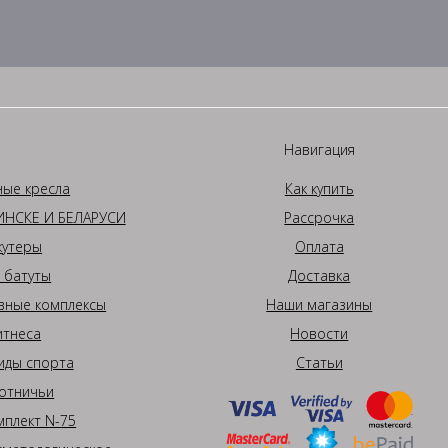
Навигация
ные кресла
Как купить
НСКЕ И БЕЛАРУСИ
Рассрочка
кутеры
Оплата
 батуты
Доставка
вные комплексы
Наши магазины
итнеса
Новости
иды спорта
Статьи
отничьи
плект N-75