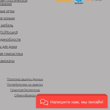
сметологическое
ование
ные игры
е коньки
 мебель
(SUPboard)
единоборств
 для дома
ая гимнастика
самокаты
Политика защиты данных
Потребителям на заметку
Гарантия/Экспертиза
Обмен/Возврат
Напишите нам, мы онлайн!