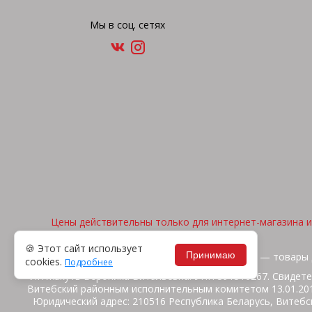
Мы в соц. сетях
Цены действительны только для интернет-магазина и 
🍪 Этот сайт использует
Принимаю
2026, © "Арена спорта" — товары 
cookies.
Подробнее
ИП Жакуть Вероника Витальевна. УНП 391316267. Свидете
Витебский районным исполнительным комитетом 13.01.2014
Юридический адрес: 210516 Республика Беларусь, Витебск