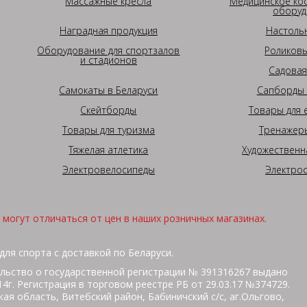
Массажные кресла
Медицинское ко
оборуд
Наградная продукция
Настоль
Оборудование для спортзалов
Роликовы
и стадионов
Садовая
Самокаты в Беларуси
Сапборды 
Скейтборды
Товары для 
Товары для туризма
Тренажеры
Тяжелая атлетика
Художественн
Электровелосипеды
Электро
могут отличаться от цен в наших розничных магазинах.
для спорта с доставкой по Беларуси.
льство о государственной регистрации № 391316267 выдано
г. Регистрация в торговом реестре РБ от 29.03.17 №374729.
ая область, Витебский район, Бабиничский с/с, аг.Ольгово,