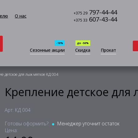
797-44-44
+375 29
елю
О нас
607-43-44
+375 33
-10%
до -50%
Сезонные акции
Скидка
Прокат
е детское для лыж мягкое КД 004
Крепление детское для 
Арт: КД 004
Готовы оформить?:
Менеджер уточнит остаток
Цена: