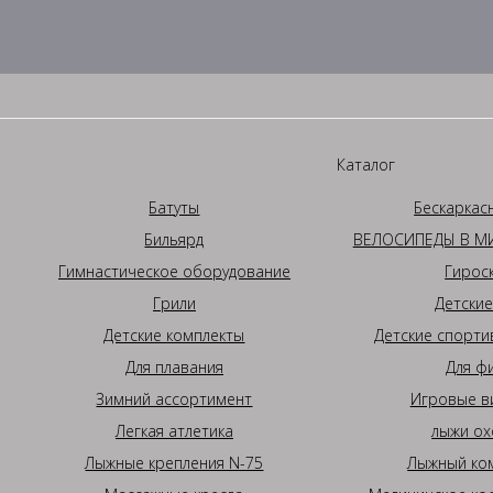
Каталог
Батуты
Бескаркас
Бильярд
ВЕЛОСИПЕДЫ В МИ
Гимнастическое оборудование
Гирос
Грили
Детские
Детские комплекты
Детские спорти
Для плавания
Для ф
Зимний ассортимент
Игровые в
Легкая атлетика
лыжи ох
Лыжные крепления N-75
Лыжный ком