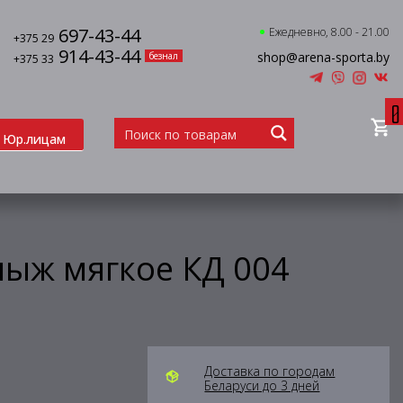
697-43-44
Ежедневно, 8.00 - 21.00
+375 29
914-43-44
shop@arena-sporta.by
безнал
+375 33
0
Юр.лицам
лыж мягкое КД 004
Доставка по городам
Беларуси до 3 дней