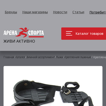
Бренды
Наши магазины
Новости
Статьи
Потребит
Каталог товаров
ЖИВИ АКТИВНО
/
/
/
/
/
Главная
Каталог
Зимний ассортимент
Лыжи
Крепления лыжные
Креплени