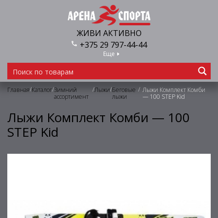
ЖИВИ АКТИВНО
+375 29 797-44-44
Еще
/
/
/
/
/
Главная
Каталог
Зимний
Лыжи
Беговые
Лыжи Комплект Комби
ассортимент
лыжи
— 100 STEP Kid
Лыжи Комплект Комби — 100
STEP Kid