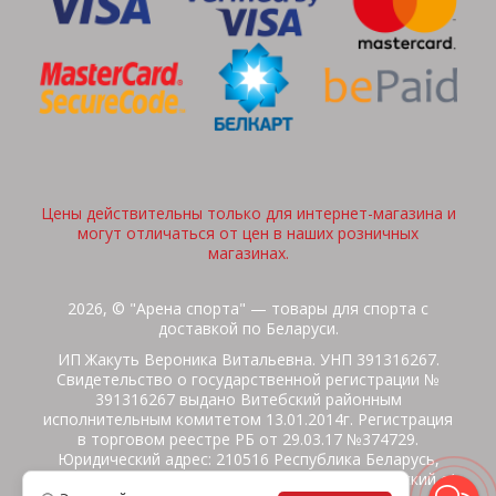
Цены действительны только для интернет-магазина и
могут отличаться от цен в наших розничных
магазинах.
2026, © "Арена спорта" — товары для спорта с
доставкой по Беларуси.
ИП Жакуть Вероника Витальевна. УНП 391316267.
Свидетельство о государственной регистрации №
391316267 выдано Витебский районным
исполнительным комитетом 13.01.2014г. Регистрация
в торговом реестре РБ от 29.03.17 №374729.
Юридический адрес: 210516 Республика Беларусь,
Витебская область, Витебский район, Бабиничский с/