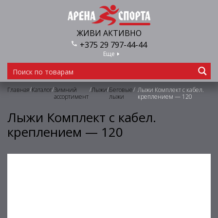
ЖИВИ АКТИВНО
+375 29 797-44-44
Еще
/
/
/
/
/
Главная
Каталог
Зимний
Лыжи
Беговые
Лыжи Комплект с кабел.
ассортимент
лыжи
креплением — 120
Лыжи Комплект с кабел.
креплением — 120