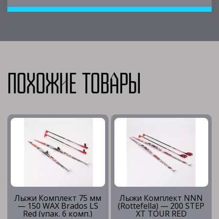
Похожие товары
Лыжи Комплект 75 мм
Лыжи Комплект NNN
— 150 WAX Brados LS
(Rottefella) — 200 STEP
Red (упак. 6 комп.)
XT TOUR RED