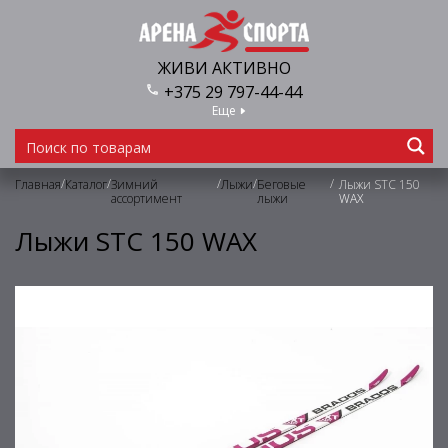
ЖИВИ АКТИВНО
+375 29 797-44-44
Еще
/
/
/
/
/
Главная
Каталог
Зимний
Лыжи
Беговые
Лыжи STC 150
ассортимент
лыжи
WAX
Лыжи STC 150 WAX