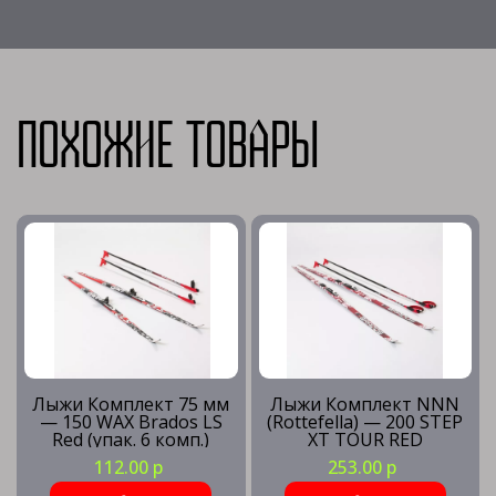
Похожие товары
Лыжи Комплект 75 мм
Лыжи Комплект NNN
— 150 WAX Brados LS
(Rottefella) — 200 STEP
Red (упак. 6 комп.)
XT TOUR RED
112.00 р
253.00 р