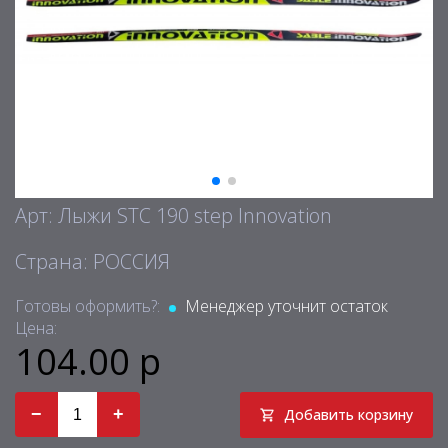
Арт: Лыжи STC 190 step Innovation
Страна: РОССИЯ
Готовы оформить?:
Менеджер уточнит остаток
Цена:
104.00 р
−
+
Добавить корзину