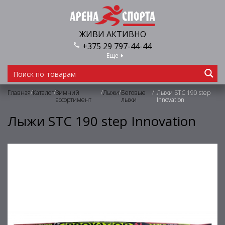
ЖИВИ АКТИВНО
+375 29 797-44-44
Еще
/
/
/
/
/
Главная
Каталог
Зимний
Лыжи
Беговые
Лыжи STC 190 step
ассортимент
лыжи
Innovation
Лыжи STC 190 step Innovation