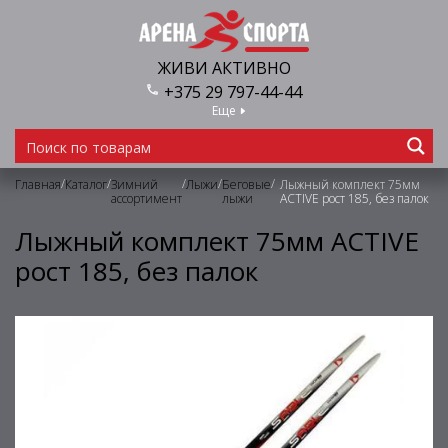
ЖИВИ АКТИВНО
+375 29 797-44-44
Еще
/
/
/
/
/
Главная
Каталог
Зимний
Лыжи
Беговые
Лыжный комплект 75мм
ассортимент
лыжи
ACTIVE рост 185, без палок
Лыжный комплект 75мм ACTIVE
рост 185, без палок