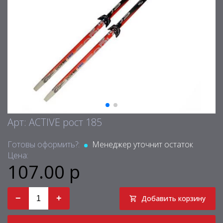
Арт: ACTIVE рост 185
Готовы оформить?:
Менеджер уточнит остаток
Цена:
107.00 р
−
+
Добавить корзину