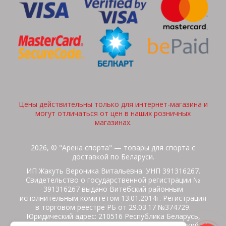
Цены действительны только для интернет-магазина и
могут отличаться от цен в наших розничных
магазинах.
2026, © "Арена спорта" — товары для спорта с
доставкой по Беларуси.
ИП Жакуть Вероника Витальевна. УНП 391316267.
Свидетельство о государственной регистрации №
391316267 выдано Витебский районным
исполнительным комитетом 13.01.2014г. Регистрация
в торговом реестре РБ от 29.03.17 №374729.
Юридический адрес: 210516 Республика Беларусь,
Витебская область, Витебский район, Бабиничский с/