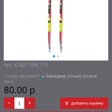
Арт: КЛБП SNN 175
Готовы оформить?:
Менеджер уточнит остаток
Цена:
80.00 р
−
+
Добавить корзину