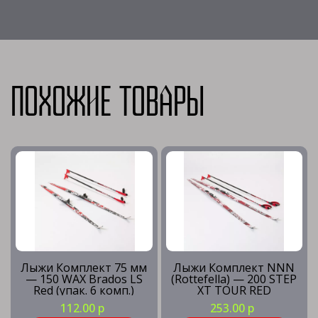
Похожие товары
Лыжи Комплект 75 мм
Лыжи Комплект NNN
— 150 WAX Brados LS
(Rottefella) — 200 STEP
Red (упак. 6 комп.)
XT TOUR RED
112.00 р
253.00 р