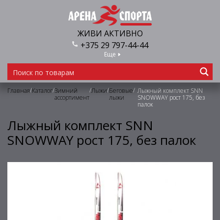
ЖИВИ АКТИВНО
+375 29 797-44-44
Еще
/
/
/
/
/
Главная
Каталог
Зимний
Лыжи
Беговые
Лыжный комплект SNN
ассортимент
лыжи
SNOWWAY рост 175, без
палок
Лыжный комплект SNN
SNOWWAY рост 175, без палок