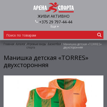
ЖИВИ АКТИВНО
+375 29 797-44-44
Еще
/
/
/
/
Главная
Каталог
Игровые виды
Баскетбол
Манишка детская «TORRES»
спорта
двухсторонняя
Манишка детская «TORRES»
двухсторонняя