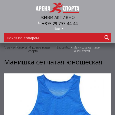
ЖИВИ АКТИВНО
+375 29 797-44-44
Еще
/
/
/
/
Главная
Каталог
Игровые виды
Баскетбол
Манишка сетчатая
спорта
юношеская
Манишка сетчатая юношеская