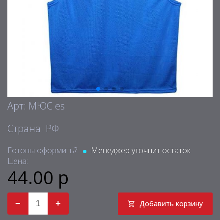
Арт: МЮС es
Страна: РФ
Готовы оформить?:
Менеджер уточнит остаток
Цена:
44.00 р
−
+
Добавить корзину