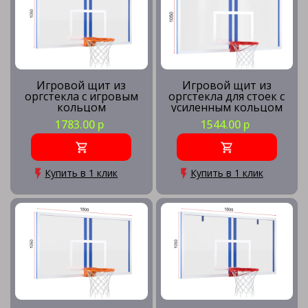
Игровой щит из
Игровой щит из
оргстекла с игровым
оргстекла для стоек с
кольцом
усиленным кольцом
1783.00 р
1544.00 р
Купить в 1 клик
Купить в 1 клик