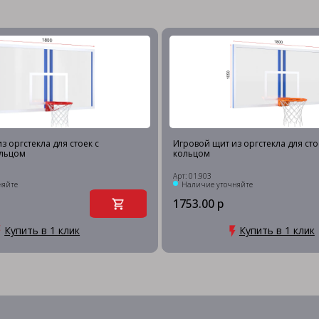
з оргстекла для стоек с
Игровой щит из оргстекла для сто
льцом
кольцом
Арт: 01.903
няйте
Наличие уточняйте
1753.00 р
Купить в 1 клик
Купить в 1 клик