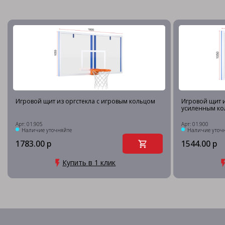
Игровой щит из оргстекла с игровым кольцом
Игровой щит и
усиленным ко
Арт: 01.905
Арт: 01.900
Наличие уточняйте
Наличие уточ
1783.00 р
1544.00 р
Купить в 1 клик