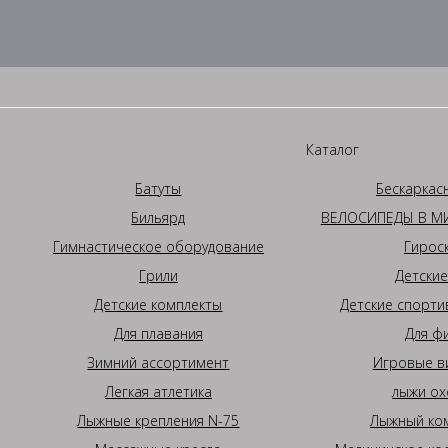
Каталог
Батуты
Бескаркас
Бильярд
ВЕЛОСИПЕДЫ В МИ
Гимнастическое оборудование
Гирос
Грили
Детские
Детские комплекты
Детские спорти
Для плавания
Для ф
Зимний ассортимент
Игровые в
Легкая атлетика
лыжи ох
Лыжные крепления N-75
Лыжный ком