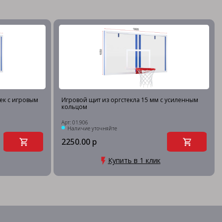
ек с игровым
Игровой щит из оргстекла 15 мм с усиленным
кольцом
Арт: 01.906
Наличие уточняйте
2250.00 р
Купить в 1 клик