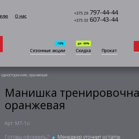
797-44-44
+375 29
елю
О нас
607-43-44
+375 33
-10%
до -50%
Сезонные акции
Скидка
Прокат
односторонняя, оранжевая
Манишка тренировочна
оранжевая
Арт: МТ-1о
Готовы оформить?:
Менеджер уточнит остаток