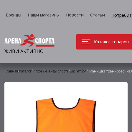
Бренды
Наши магазины
Новости
Статьи
Потребит
Каталог товаров
ЖИВИ АКТИВНО
/
/
/
/
Главная
Каталог
Игровые виды спорта
Баскетбол
Манишка тренировочная 