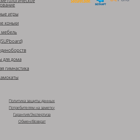
сметологическое
ование
ные игры
е коньки
 мебель
(SUPboard)
единоборств
 для дома
ая гимнастика
самокаты
Политика защиты данных
Потребителям на заметку
Гарантия/Экспертиза
Обмен/Возврат