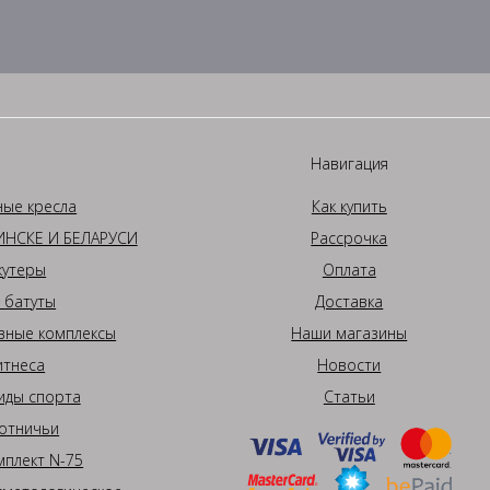
Навигация
ные кресла
Как купить
НСКЕ И БЕЛАРУСИ
Рассрочка
кутеры
Оплата
 батуты
Доставка
вные комплексы
Наши магазины
итнеса
Новости
иды спорта
Статьи
отничьи
плект N-75