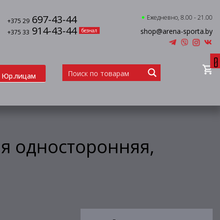
697-43-44
Ежедневно, 8.00 - 21.00
+375 29
914-43-44
shop@arena-sporta.by
безнал
+375 33
0
Юр.лицам
я односторонняя,