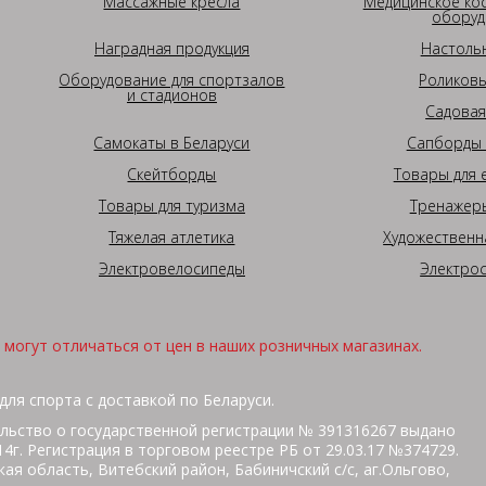
Массажные кресла
Медицинское ко
оборуд
Наградная продукция
Настоль
Оборудование для спортзалов
Роликовы
и стадионов
Садовая
Самокаты в Беларуси
Сапборды 
Скейтборды
Товары для 
Товары для туризма
Тренажеры
Тяжелая атлетика
Художественн
Электровелосипеды
Электро
могут отличаться от цен в наших розничных магазинах.
для спорта с доставкой по Беларуси.
льство о государственной регистрации № 391316267 выдано
г. Регистрация в торговом реестре РБ от 29.03.17 №374729.
ая область, Витебский район, Бабиничский с/с, аг.Ольгово,