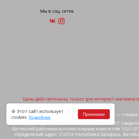
Мы в соц. сетях
Цены действительны только для интернет-магазина и 
🍪 Этот сайт использует
2026, © "Арена спорта" — товары 
Принимаю
cookies.
Подробнее
ИП Жакуть Вероника Витальевна. УНП 391316267. Свидете
Витебский районным исполнительным комитетом 13.01.2014
Юридический адрес: 210516 Республика Беларусь, Витебск