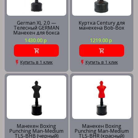
German XL 2.0 —
Куртка Century для
Телесный GERMAN
манекена Bob-Box
Манекен для бокса
Герман
1430.00 р
1219.00 р
Купить в 1 клик
Купить в 1 клик
Манекен Boxing
Манекен Boxing
Punching Man-Medium
Punching Man-Medium
TLS-BHB (черный)
TLS-BHR (красный)