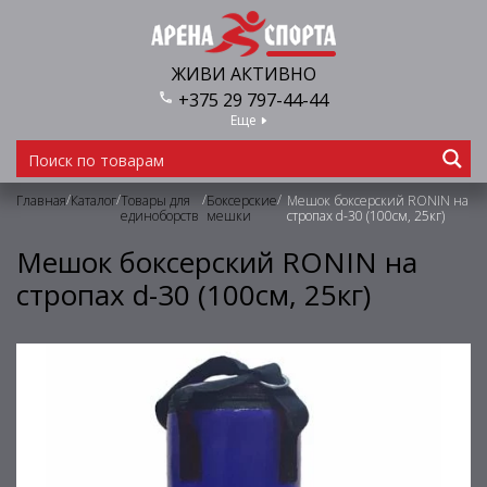
ЖИВИ АКТИВНО
+375 29 797-44-44
Еще
/
/
/
/
Главная
Каталог
Товары для
Боксерские
Мешок боксерский RONIN на
единоборств
мешки
стропах d-30 (100см, 25кг)
Мешок боксерский RONIN на
стропах d-30 (100см, 25кг)