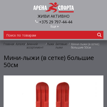
ЖИВИ АКТИВНО
+375 29 797-44-44
Еще
/
/
/
/
/
Главная
Каталог
Зимний
Лыжи
Беговые
Мини-лыжи (в сетке)
ассортимент
лыжи
большие 50см
Мини-лыжи (в сетке) большие
50см