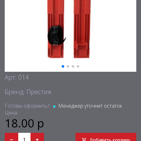
Арт: 014
Бренд: Престиж
Готовы оформить?:
Менеджер уточнит остаток
Цена:
18.00 р
−
+
Добавить корзину