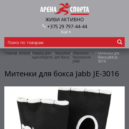
ЖИВИ АКТИВНО
+375 29 797-44-44
Еще
/
/
/
/
/
Главная
Каталог
Товары для
Перчатки
Перчатки
Митенки для
единоборств
для бокса
боксерские
бокса Jabb JE-
JABB
3016
Митенки для бокса Jabb JE-3016