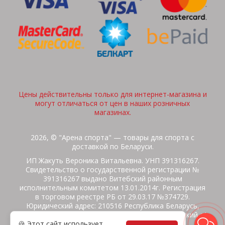
Цены действительны только для интернет-магазина и
могут отличаться от цен в наших розничных
магазинах.
2026, © "Арена спорта" — товары для спорта с
доставкой по Беларуси.
ИП Жакуть Вероника Витальевна. УНП 391316267.
Свидетельство о государственной регистрации №
391316267 выдано Витебский районным
исполнительным комитетом 13.01.2014г. Регистрация
в торговом реестре РБ от 29.03.17 №374729.
Юридический адрес: 210516 Республика Беларусь,
Витебская область, Витебский район, Бабиничский с/
🍪 Этот сайт использует
с, аг.Ольгово, ул.Школьная