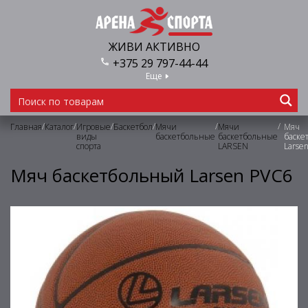
ЖИВИ АКТИВНО
+375 29 797-44-44
Еще
/
/
/
/
/
/
Главная
Каталог
Игровые
Баскетбол
Мячи
Мячи
Мяч
виды
баскетбольные
баскетбольные
баске
спорта
LARSEN
Larse
Мяч баскетбольный Larsen PVC6