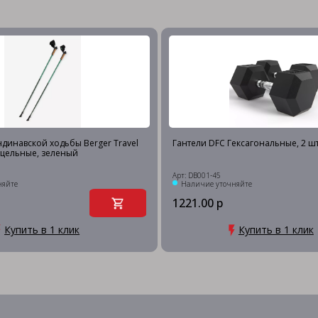
ндинавской ходьбы Berger Travel
Гантели DFC Гексагональные, 2 шт.
, цельные, зеленый
Арт: DB001-45
няйте
Наличие уточняйте
1221.00 р
Купить в 1 клик
Купить в 1 клик