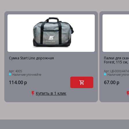
Сумка Start Line дорожная
Палки для ска
Forest, 115 см
Арт: 4005
Арт: ЦБ-00004474
Наличие уточняйте
Наличие уточ
114.00 р
67.00 р
Купить в 1 клик