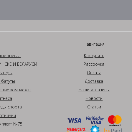
Навигация
ные кресла
Как купить
НСКЕ И БЕЛАРУСИ
Рассрочка
кутеры
Оплата
 батуты
Доставка
вные комплексы
Наши магазины
итнеса
Новости
иды спорта
Статьи
отничьи
плект N-75