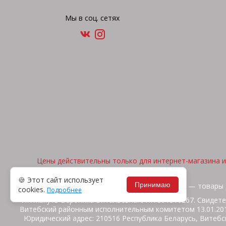
Мы в соц. сетях
Цены действительны только для интернет-магазина и 
🍪 Этот сайт использует
Принимаю
2026, © "Арена спорта" — товары 
cookies.
Подробнее
ИП Жакуть Вероника Витальевна. УНП 391316267. Свидете
Витебский районным исполнительным комитетом 13.01.2014
Юридический адрес: 210516 Республика Беларусь, Витебск