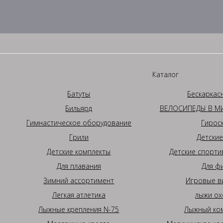
Каталог
Батуты
Бескаркас
Бильярд
ВЕЛОСИПЕДЫ В МИ
Гимнастическое оборудование
Гирос
Грили
Детские
Детские комплекты
Детские спорти
Для плавания
Для ф
Зимний ассортимент
Игровые в
Легкая атлетика
лыжи ох
Лыжные крепления N-75
Лыжный ком