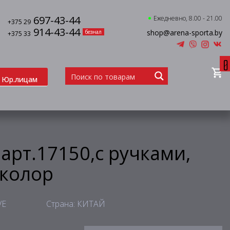
697-43-44
Ежедневно, 8.00 - 21.00
+375 29
914-43-44
shop@arena-sporta.by
безнал
+375 33
0
Юр.лицам
арт.17150,с ручками,
иколор
VE
Страна: КИТАЙ