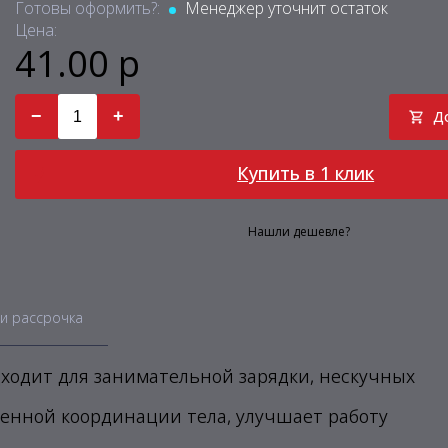
Готовы оформить?:
Менеджер уточнит остаток
Цена:
41.00 р
−
+
Д
Купить в 1 клик
Нашли дешевле?
и рассрочка
дходит для занимательной зарядки, нескучных
венной координации тела, улучшает работу