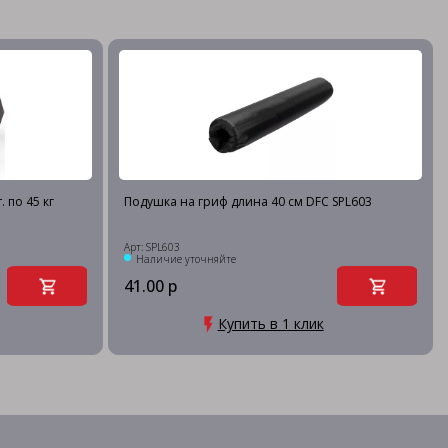
 по 45 кг
Подушка на гриф длина 40 см DFC SPL603
Арт: SPL603
Наличие уточняйте
41.00 р
Купить в 1 клик