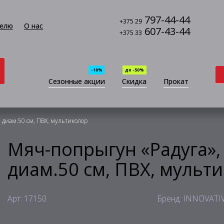
797-44-44
+375 29
елю
О нас
607-43-44
+375 33
-10%
до -50%
Сезонные акции
Скидка
Прокат
, диам.50 см, ПВХ, мультиколор
Мяч-попрыгун «Радуга», 
диам.50 см, ПВХ, мульт
Арт: 17150
Бренд: INNOVATI