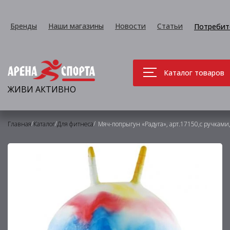
Бренды
Наши магазины
Новости
Статьи
Потребит
Каталог товаров
ЖИВИ АКТИВНО
/
/
/
Главная
Каталог
Для фитнеса
Мяч-попрыгун «Радуга», арт.17150,с ручками