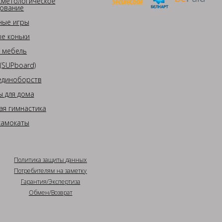
сметологическое
ование
ные игры
е коньки
 мебель
(SUPboard)
единоборств
 для дома
ая гимнастика
самокаты
Политика защиты данных
Потребителям на заметку
Гарантия/Экспертиза
Обмен/Возврат