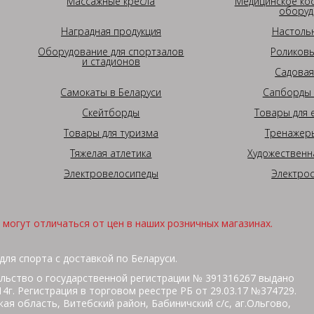
Массажные кресла
Медицинское ко
оборуд
Наградная продукция
Настоль
Оборудование для спортзалов
Роликовы
и стадионов
Садовая
Самокаты в Беларуси
Сапборды 
Скейтборды
Товары для 
Товары для туризма
Тренажеры
Тяжелая атлетика
Художественн
Электровелосипеды
Электро
могут отличаться от цен в наших розничных магазинах.
для спорта с доставкой по Беларуси.
льство о государственной регистрации № 391316267 выдано
г. Регистрация в торговом реестре РБ от 29.03.17 №374729.
ая область, Витебский район, Бабиничский с/с, аг.Ольгово,