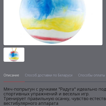
Описание
Способ доставки по Беларуси
Способы оплаты 
Мяч-попрыгун с ручками "Радуга" идеально по
спортивных упражнений и веселых игр.
Тренирует правильную осанку, чувство естест
вестибулярного аппарата