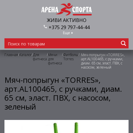
ЖИВИ АКТИВНО
+375 29 797-44-44
Еще
/
/
/
/
/
Главная
Каталог
Для
Мячи
Фитболы
Мяч-попрыгун «TORRES»,
фитнеса
для
Torres
арт.AL100465, с ручками,
фитнеса
диам. 65 см, эласт. ПВХ, с
насосом, зеленый
Мяч-попрыгун «TORRES»,
арт.AL100465, с ручками, диам.
65 см, эласт. ПВХ, с насосом,
зеленый