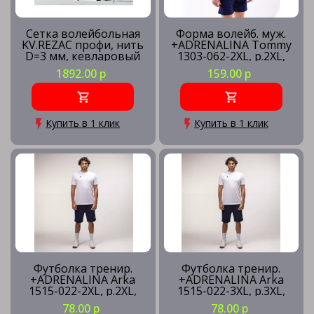
Сетка волейбольная
Форма волейб. муж.
KV.REZAC профи, нить
+ADRENALINA Tommy
D=3 мм, кевларовый
1303-062-2XL, р.2XL,
трос
100% полиэстер,
1892.00 р
159.00 р
красно-синий
Купить в 1 клик
Купить в 1 клик
Футболка тренир.
Футболка тренир.
+ADRENALINA Arka
+ADRENALINA Arka
1515-022-2XL, р.2XL,
1515-022-3XL, р.3XL,
полиэстер, хлопок,
полиэстер, хлопок,
78.00 р
78.00 р
вискоза, белый
вискоза, белый