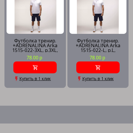
Футболка тренир.
Футболка тренир.
+ADRENALINA Arka
+ADRENALINA Arka
1515-022-3XL, р.3XL,
1515-022-L, р.L,
полиэстер, хлопок,
полиэстер, хлопок,
78.00 р
78.00 р
вискоза, белый
вискоза, белый
Купить в 1 клик
Купить в 1 клик