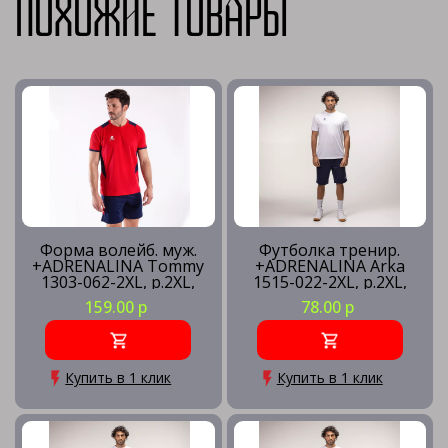
Похожие товары
Форма волейб. муж.
Футболка тренир.
+ADRENALINA Tommy
+ADRENALINA Arka
1303-062-2XL, р.2XL,
1515-022-2XL, р.2XL,
100% полиэстер,
полиэстер, хлопок,
159.00 р
78.00 р
красно-синий
вискоза, белый
Купить в 1 клик
Купить в 1 клик