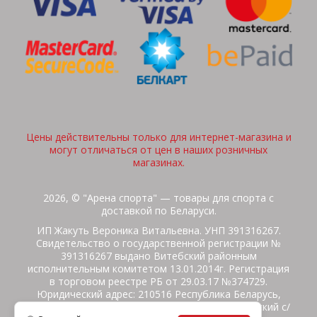
Цены действительны только для интернет-магазина и
могут отличаться от цен в наших розничных
магазинах.
2026, © "Арена спорта" — товары для спорта с
доставкой по Беларуси.
ИП Жакуть Вероника Витальевна. УНП 391316267.
Свидетельство о государственной регистрации №
391316267 выдано Витебский районным
исполнительным комитетом 13.01.2014г. Регистрация
в торговом реестре РБ от 29.03.17 №374729.
Юридический адрес: 210516 Республика Беларусь,
Витебская область, Витебский район, Бабиничский с/