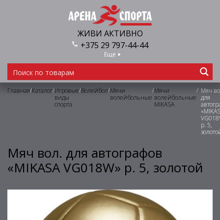
ЖИВИ АКТИВНО
+375 29 797-44-44
Еще
/
/
/
/
/
/
Главная
Каталог
Игровые
Волейбол
Мячи
Мячи
Мяч во
виды
волейбольные
волейбольные
для
спорта
MIKASA
автогр
«MIKA
VG018
р. 5,
золото
Мяч вол. для автографов
«MIKASA VG018W» р. 5, золотой