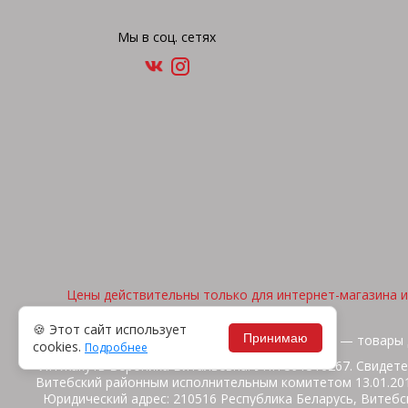
Мы в соц. сетях
Цены действительны только для интернет-магазина и 
🍪 Этот сайт использует
Принимаю
2026, © "Арена спорта" — товары 
cookies.
Подробнее
ИП Жакуть Вероника Витальевна. УНП 391316267. Свидете
Витебский районным исполнительным комитетом 13.01.2014
Юридический адрес: 210516 Республика Беларусь, Витебск