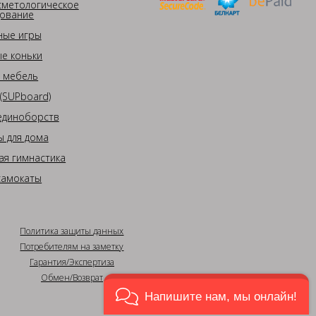
сметологическое
ование
ные игры
е коньки
 мебель
(SUPboard)
единоборств
 для дома
ая гимнастика
самокаты
Политика защиты данных
Потребителям на заметку
Гарантия/Экспертиза
Обмен/Возврат
Напишите нам, мы онлайн!