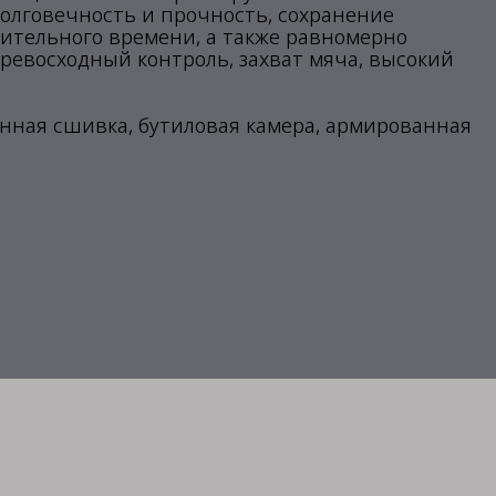
долговечность и прочность, сохранение
ительного времени, а также равномерно
 превосходный контроль, захват мяча, высокий
инная сшивка, бутиловая камера, армированная