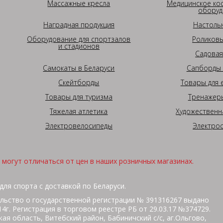
Массажные кресла
Медицинское ко
оборуд
Наградная продукция
Настоль
Оборудование для спортзалов
Роликовы
и стадионов
Садовая
Самокаты в Беларуси
Сапборды 
Скейтборды
Товары для 
Товары для туризма
Тренажеры
Тяжелая атлетика
Художественн
Электровелосипеды
Электро
могут отличаться от цен в наших розничных магазинах.
для спорта с доставкой по Беларуси.
льство о государственной регистрации № 391316267 выдано
г. Регистрация в торговом реестре РБ от 29.03.17 №374729.
ая область, Витебский район, Бабиничский с/с, аг.Ольгово,