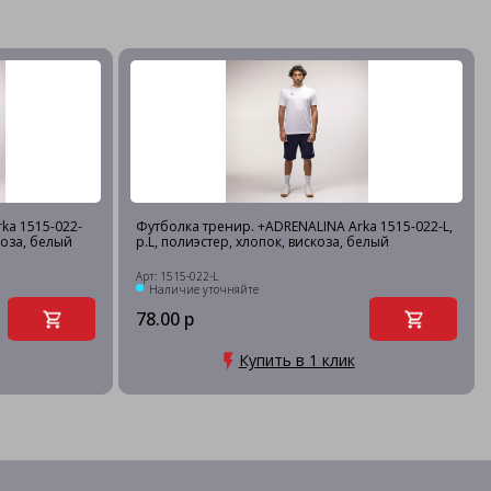
ka 1515-022-
Футболка тренир. +ADRENALINA Arka 1515-022-L,
коза, белый
р.L, полиэстер, хлопок, вискоза, белый
Арт: 1515-022-L
Наличие уточняйте
78.00 р
Купить в 1 клик