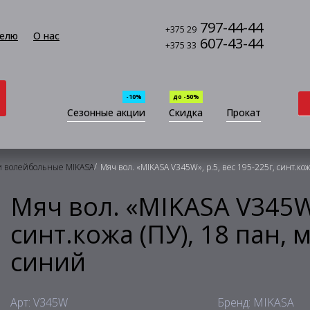
797-44-44
+375 29
елю
О нас
607-43-44
+375 33
-10%
до -50%
Сезонные акции
Скидка
Прокат
/
 волейбольные MIKASA
Мяч вол. «MIKASA V345W», р.5, вес 195-225г, синт.кож
Мяч вол. «MIKASA V345W»
синт.кожа (ПУ), 18 пан, 
синий
Арт: V345W
Бренд: MIKASA