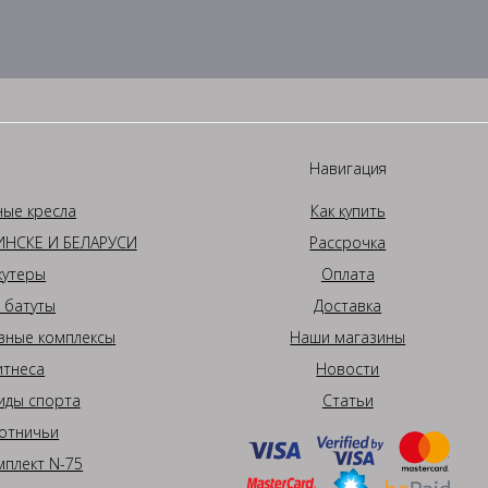
Навигация
ные кресла
Как купить
НСКЕ И БЕЛАРУСИ
Рассрочка
кутеры
Оплата
 батуты
Доставка
вные комплексы
Наши магазины
итнеса
Новости
иды спорта
Статьи
отничьи
плект N-75