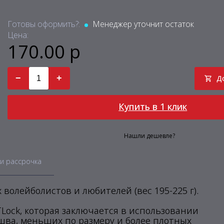
Готовы оформить?:
Менеджер уточнит остаток
Цена:
170.00 р
−
+
Д
Купить в 1 клик
Нашли дешевле?
и рассрочка
олейболистов и любителей (вес 195-225 г).
Lock, которая заключается в использовании
шва, меньших по размеру и более плотных