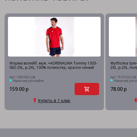
Форма волейб. муж. +ADRENALINA Tommy 1303-
Футболка трен
062-2XL, р.2XL, 100% полиэстер, красно-синий
2XL, р.2XL, по
Арт: 1303-062-2XL
Арт: 1515-022-2XL
Наличие уточняйте
Наличие уточ
159.00 р
78.00 р
Купить в 1 клик