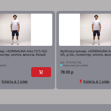
ир. +ADRENALINA Arka 1515-022-
Футболка тренир. +ADRENALINA Ar
лиэстер, хлопок, вискоза, белый
3XL, р.3XL, полиэстер, хлопок, вис
Арт: 1515-022-3XL
няйте
Наличие уточняйте
78.00 р
Купить в 1 клик
Купить в 1 клик