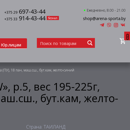
697-43-44
Ежедневно, 8.00 - 21.00
+375 29
914-43-44
shop@arena-sporta.by
безнал
+375 33
0
Юр.лицам
а (ПУ), 18 пан, маш.сш., бут.кам, желто-синий
, р.5, вес 195-225г,
маш.сш., бут.кам, желто-
Страна: ТАИЛАНД