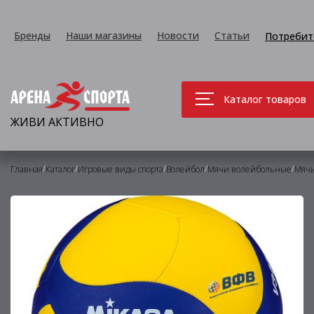
Бренды
Наши магазины
Новости
Статьи
Потребит
Каталог товаров
ЖИВИ АКТИВНО
/
/
/
/
/
Главная
Каталог
Игровые виды спорта
Волейбол
Мячи волейбольные
Мячи