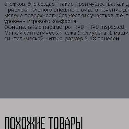
стежков. Это создает такие преимущества, как 
привлекательного внешнего вида в течение дл
мягкую поверхность без жестких участков, т.е.
уровень игрового комфорта.
Официальные параметры FIVB - FIVB Inspected.
Мягкая синтетическая кожа (полиуретан), маш
синтетической нитью, размер 5, 18 панелей.
Похожие товары