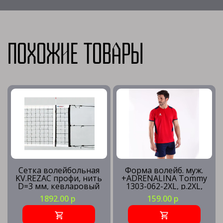
Похожие товары
Сетка волейбольная
Форма волейб. муж.
KV.REZAC профи, нить
+ADRENALINA Tommy
D=3 мм, кевларовый
1303-062-2XL, р.2XL,
трос
100% полиэстер,
1892.00 р
159.00 р
красно-синий