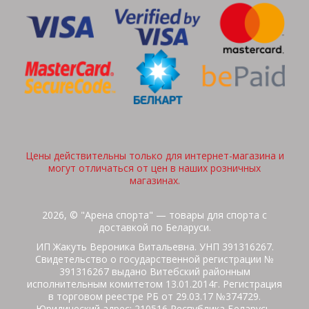
Цены действительны только для интернет-магазина и
могут отличаться от цен в наших розничных
магазинах.
2026, © "Арена спорта" — товары для спорта с
доставкой по Беларуси.
ИП Жакуть Вероника Витальевна. УНП 391316267.
Свидетельство о государственной регистрации №
391316267 выдано Витебский районным
исполнительным комитетом 13.01.2014г. Регистрация
в торговом реестре РБ от 29.03.17 №374729.
Юридический адрес: 210516 Республика Беларусь,