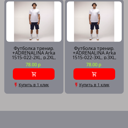
Футболка тренир.
Футболка тренир.
+ADRENALINA Arka
+ADRENALINA Arka
1515-022-2XL, р.2XL,
1515-022-3XL, р.3XL,
полиэстер, хлопок,
полиэстер, хлопок,
78.00 р
78.00 р
вискоза, белый
вискоза, белый
Купить в 1 клик
Купить в 1 клик