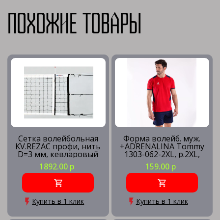
Похожие товары
Сетка волейбольная
Форма волейб. муж.
KV.REZAC профи, нить
+ADRENALINA Tommy
D=3 мм, кевларовый
1303-062-2XL, р.2XL,
трос
100% полиэстер,
1892.00 р
159.00 р
красно-синий
Купить в 1 клик
Купить в 1 клик